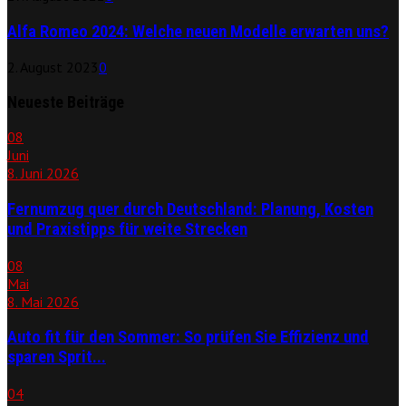
Alfa Romeo 2024: Welche neuen Modelle erwarten uns?
2. August 2023
0
Neueste Beiträge
08
Juni
8. Juni 2026
Fernumzug quer durch Deutschland: Planung, Kosten
und Praxistipps für weite Strecken
08
Mai
8. Mai 2026
Auto fit für den Sommer: So prüfen Sie Effizienz und
sparen Sprit...
04