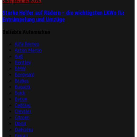
3. September 2025
Starke Helfer auf Rädern – die wichtigsten LKWs für
Entrümpelung und Umzüge
Beliebte Automarken
Alfa Romeo
Aston Martin
Audi
Bentley
BMW
Borgward
Brabus
Bugatti
Buick
Byton
Cadillac
Chrysler
Citroën
Dacia
Daihatsu
Ferrari