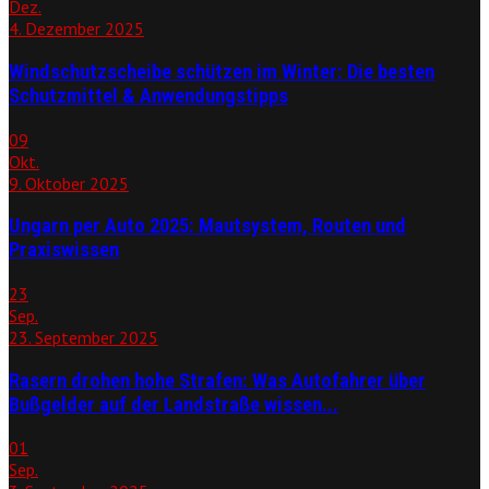
Dez.
4. Dezember 2025
Windschutzscheibe schützen im Winter: Die besten
Schutzmittel & Anwendungstipps
09
Okt.
9. Oktober 2025
Ungarn per Auto 2025: Mautsystem, Routen und
Praxiswissen
23
Sep.
23. September 2025
Rasern drohen hohe Strafen: Was Autofahrer über
Bußgelder auf der Landstraße wissen...
01
Sep.