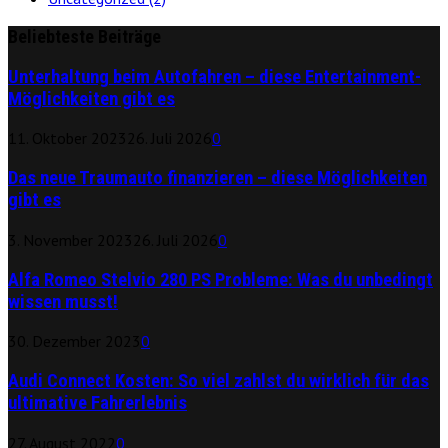
Beliebteste Beiträge
Unterhaltung beim Autofahren – diese Entertainment-
Möglichkeiten gibt es
11. Oktober 2023
26. Juli 2026
0
Das neue Traumauto finanzieren – diese Möglichkeiten
gibt es
3. November 2023
26. Juli 2026
0
Alfa Romeo Stelvio 280 PS Probleme: Was du unbedingt
wissen musst!
30. Dezember 2023
0
Audi Connect Kosten: So viel zahlst du wirklich für das
ultimative Fahrerlebnis
27. August 2022
0