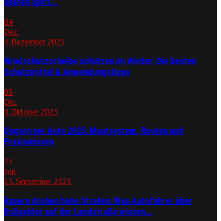
sparen Sprit...
04
Dez.
4. Dezember 2025
Windschutzscheibe schützen im Winter: Die besten
Schutzmittel & Anwendungstipps
09
Okt.
9. Oktober 2025
Ungarn per Auto 2025: Mautsystem, Routen und
Praxiswissen
23
Sep.
23. September 2025
Rasern drohen hohe Strafen: Was Autofahrer über
Bußgelder auf der Landstraße wissen...