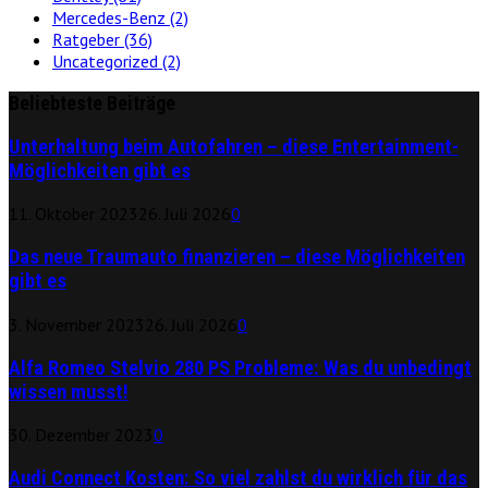
Mercedes-Benz
(2)
Ratgeber
(36)
Uncategorized
(2)
Beliebteste Beiträge
Unterhaltung beim Autofahren – diese Entertainment-
Möglichkeiten gibt es
11. Oktober 2023
26. Juli 2026
0
Das neue Traumauto finanzieren – diese Möglichkeiten
gibt es
3. November 2023
26. Juli 2026
0
Alfa Romeo Stelvio 280 PS Probleme: Was du unbedingt
wissen musst!
30. Dezember 2023
0
Audi Connect Kosten: So viel zahlst du wirklich für das