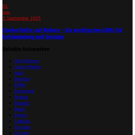
01
Sep.
3. September 2025
Starke Helfer auf Rädern – die wichtigsten LKWs für
Entrümpelung und Umzüge
Beliebte Automarken
Alfa Romeo
Aston Martin
Audi
Bentley
BMW
Borgward
Brabus
Bugatti
Buick
Byton
Cadillac
Chrysler
Citroën