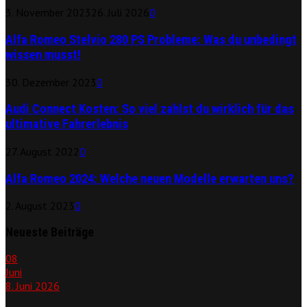
3. November 2023
26. Juli 2026
0
Alfa Romeo Stelvio 280 PS Probleme: Was du unbedingt
wissen musst!
30. Dezember 2023
0
Audi Connect Kosten: So viel zahlst du wirklich für das
ultimative Fahrerlebnis
27. August 2022
0
Alfa Romeo 2024: Welche neuen Modelle erwarten uns?
2. August 2023
0
Neueste Beiträge
08
Juni
8. Juni 2026