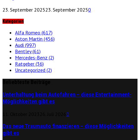
23. September 2025
23. September 2025
0
Kategorien
Alfa Romeo
(617)
Aston Martin
(456)
Audi
(997)
Bentley
(61)
Mercedes-Benz
(2)
Ratgeber
(36)
Uncategorized
(2)
Beliebteste Beiträge
Unterhaltung beim Autofahren – diese Entertainment-
Möglichkeiten gibt es
11. Oktober 2023
26. Juli 2026
0
Das neue Traumauto finanzieren – diese Möglichkeiten
gibt es