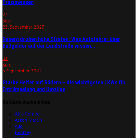
Praxiswissen
23
Sep.
23. September 2025
Rasern drohen hohe Strafen: Was Autofahrer über
Bußgelder auf der Landstraße wissen...
01
Sep.
3. September 2025
Starke Helfer auf Rädern – die wichtigsten LKWs für
Entrümpelung und Umzüge
Beliebte Automarken
Alfa Romeo
Aston Martin
Audi
Bentley