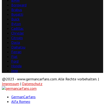
BMW
Borgward
Brabus
Bugatti
Buick
Byton
Cadillac
Chrysler
Citroën
Dacia
Daihatsu
Ferrari
Fiat
Ford
Honda
Jeep
@2023 - www.germancarfans.com. Alle Rechte vorbehalten. |
Impressum
|
Datenschutz
Facebook
Twitter
Linkedin
Youtube
GermanCarfans
Alfa Romeo