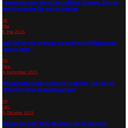
Fernumzug quer durch Deutschland: Planung, Kosten
und Praxistipps für weite Strecken
08
Mai
8. Mai 2026
Auto fit für den Sommer: So prüfen Sie Effizienz und
sparen Sprit...
04
Dez.
4. Dezember 2025
Windschutzscheibe schützen im Winter: Die besten
Schutzmittel & Anwendungstipps
09
Okt.
9. Oktober 2025
Ungarn per Auto 2025: Mautsystem, Routen und