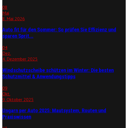
08
Mai
8. Mai 2026
Auto fit für den Sommer: So prüfen Sie Effizienz und
sparen Sprit...
04
Dez.
4. Dezember 2025
Windschutzscheibe schützen im Winter: Die besten
Schutzmittel & Anwendungstipps
09
Okt.
9. Oktober 2025
Ungarn per Auto 2025: Mautsystem, Routen und
Praxiswissen