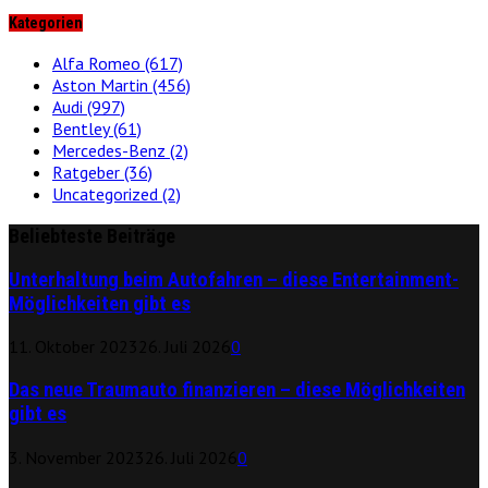
Kategorien
Alfa Romeo
(617)
Aston Martin
(456)
Audi
(997)
Bentley
(61)
Mercedes-Benz
(2)
Ratgeber
(36)
Uncategorized
(2)
Beliebteste Beiträge
Unterhaltung beim Autofahren – diese Entertainment-
Möglichkeiten gibt es
11. Oktober 2023
26. Juli 2026
0
Das neue Traumauto finanzieren – diese Möglichkeiten
gibt es
3. November 2023
26. Juli 2026
0