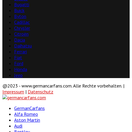
Bugatti
Buick
Byton
Cadillac
Chrysler
Citroën
Dacia
Daihatsu
Ferrari
Fiat
Ford
Honda
Jeep
@2023 - www.germancarfans.com. Alle Rechte vorbehalten. |
Impressum
|
Datenschutz
Facebook
Twitter
Linkedin
Youtube
GermanCarfans
Alfa Romeo
Aston Martin
Audi
Bentley