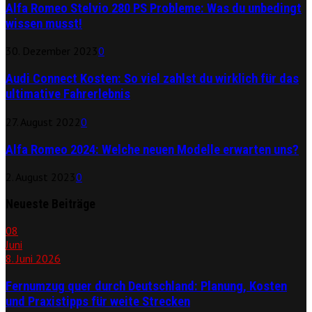
Alfa Romeo Stelvio 280 PS Probleme: Was du unbedingt
wissen musst!
30. Dezember 2023
0
Audi Connect Kosten: So viel zahlst du wirklich für das
ultimative Fahrerlebnis
27. August 2022
0
Alfa Romeo 2024: Welche neuen Modelle erwarten uns?
2. August 2023
0
Neueste Beiträge
08
Juni
8. Juni 2026
Fernumzug quer durch Deutschland: Planung, Kosten
und Praxistipps für weite Strecken