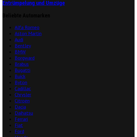
Entrümpelung und Umzüge
Beliebte Automarken
Alfa Romeo
Aston Martin
Audi
Bentley
BMW
Borgward
Brabus
Bugatti
Buick
Byton
Cadillac
Chrysler
Citroën
Dacia
Daihatsu
Ferrari
Fiat
Ford