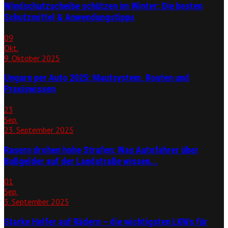
Windschutzscheibe schützen im Winter: Die besten
Schutzmittel & Anwendungstipps
09
Okt.
9. Oktober 2025
Ungarn per Auto 2025: Mautsystem, Routen und
Praxiswissen
23
Sep.
23. September 2025
Rasern drohen hohe Strafen: Was Autofahrer über
Bußgelder auf der Landstraße wissen...
01
Sep.
3. September 2025
Starke Helfer auf Rädern – die wichtigsten LKWs für