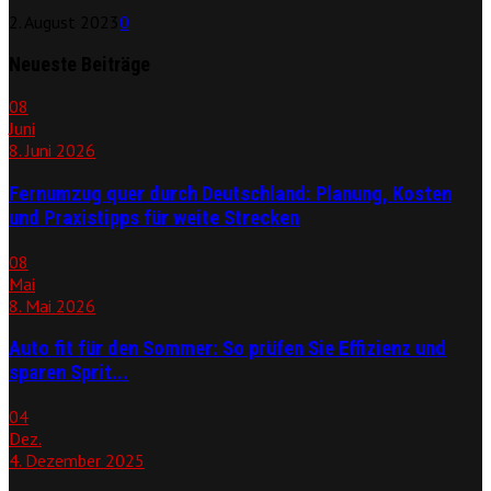
2. August 2023
0
Neueste Beiträge
08
Juni
8. Juni 2026
Fernumzug quer durch Deutschland: Planung, Kosten
und Praxistipps für weite Strecken
08
Mai
8. Mai 2026
Auto fit für den Sommer: So prüfen Sie Effizienz und
sparen Sprit...
04
Dez.
4. Dezember 2025