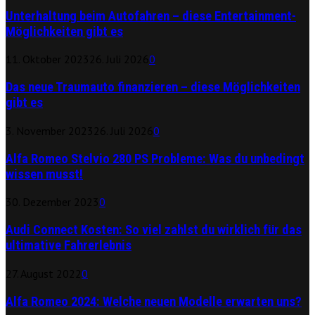
Unterhaltung beim Autofahren – diese Entertainment-
Möglichkeiten gibt es
11. Oktober 2023
26. Juli 2026
0
Das neue Traumauto finanzieren – diese Möglichkeiten
gibt es
3. November 2023
26. Juli 2026
0
Alfa Romeo Stelvio 280 PS Probleme: Was du unbedingt
wissen musst!
30. Dezember 2023
0
Audi Connect Kosten: So viel zahlst du wirklich für das
ultimative Fahrerlebnis
27. August 2022
0
Alfa Romeo 2024: Welche neuen Modelle erwarten uns?