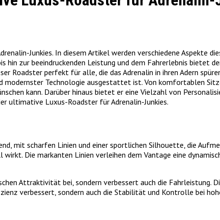
tive Luxus-Roadster für Adrenalin-
Adrenalin-Junkies. In diesem Artikel werden verschiedene Aspekte
bis hin zur beeindruckenden Leistung und dem Fahrerlebnis bietet de
ser Roadster perfekt für alle, die das Adrenalin in ihren Adern spü
und modernster Technologie ausgestattet ist. Von komfortablen Sitz
schen kann. Darüber hinaus bietet er eine Vielzahl von Personalisi
der ultimative Luxus-Roadster für Adrenalin-Junkies.
nd, mit scharfen Linien und einer sportlichen Silhouette, die Aufm
l wirkt. Die markanten Linien verleihen dem Vantage eine dynamisc
chen Attraktivität bei, sondern verbessert auch die Fahrleistung.
izienz verbessert, sondern auch die Stabilität und Kontrolle bei ho