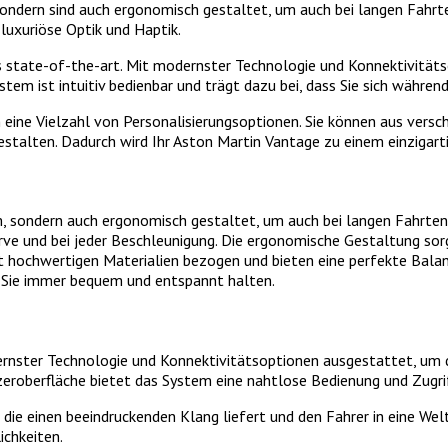
sondern sind auch ergonomisch gestaltet, um auch bei langen Fahrt
luxuriöse Optik und Haptik.
state-of-the-art. Mit modernster Technologie und Konnektivitätso
stem ist intuitiv bedienbar und trägt dazu bei, dass Sie sich währen
ine Vielzahl von Personalisierungsoptionen. Sie können aus versc
alten. Dadurch wird Ihr Aston Martin Vantage zu einem einzigartig
m, sondern auch ergonomisch gestaltet, um auch bei langen Fahrten
ve und bei jeder Beschleunigung. Die ergonomische Gestaltung sorg
 hochwertigen Materialien bezogen und bieten eine perfekte Balanc
n Sie immer bequem und entspannt halten.
nster Technologie und Konnektivitätsoptionen ausgestattet, um d
eroberfläche bietet das System eine nahtlose Bedienung und Zugrif
e einen beeindruckenden Klang liefert und den Fahrer in eine Welt 
ichkeiten.