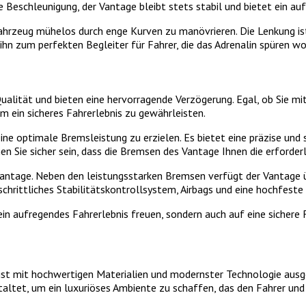
 Beschleunigung, der Vantage bleibt stets stabil und bietet ein au
ahrzeug mühelos durch enge Kurven zu manövrieren. Die Lenkung ist
hn zum perfekten Begleiter für Fahrer, die das Adrenalin spüren wo
alität und bieten eine hervorragende Verzögerung. Egal, ob Sie m
m ein sicheres Fahrerlebnis zu gewährleisten.
 optimale Bremsleistung zu erzielen. Es bietet eine präzise und so
en Sie sicher sein, dass die Bremsen des Vantage Ihnen die erforde
 Vantage. Neben den leistungsstarken Bremsen verfügt der Vantage üb
rittliches Stabilitätskontrollsystem, Airbags und eine hochfeste Ka
ein aufregendes Fahrerlebnis freuen, sondern auch auf eine sichere
 ist mit hochwertigen Materialien und modernster Technologie aus
taltet, um ein luxuriöses Ambiente zu schaffen, das den Fahrer und