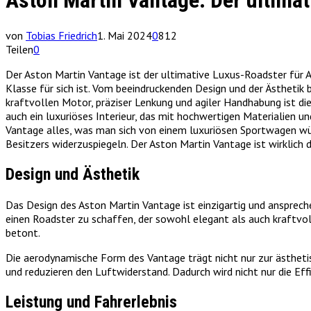
Aston Martin Vantage: Der ultima
von
Tobias Friedrich
1. Mai 2024
0
812
Teilen
0
Der Aston Martin Vantage ist der ultimative Luxus-Roadster für 
Klasse für sich ist. Vom beeindruckenden Design und der Ästhetik 
kraftvollen Motor, präziser Lenkung und agiler Handhabung ist die
auch ein luxuriöses Interieur, das mit hochwertigen Materialien 
Vantage alles, was man sich von einem luxuriösen Sportwagen wün
Besitzers widerzuspiegeln. Der Aston Martin Vantage ist wirklich 
Design und Ästhetik
Das Design des Aston Martin Vantage ist einzigartig und anspreche
einen Roadster zu schaffen, der sowohl elegant als auch kraftvol
betont.
Die aerodynamische Form des Vantage trägt nicht nur zur ästhetis
und reduzieren den Luftwiderstand. Dadurch wird nicht nur die Eff
Leistung und Fahrerlebnis