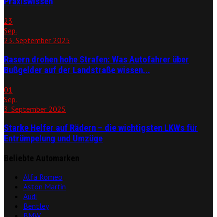
Praxiswissen
23
Sep.
23. September 2025
Rasern drohen hohe Strafen: Was Autofahrer über
Bußgelder auf der Landstraße wissen...
01
Sep.
3. September 2025
Starke Helfer auf Rädern – die wichtigsten LKWs für
Entrümpelung und Umzüge
Beliebte Automarken
Alfa Romeo
Aston Martin
Audi
Bentley
BMW