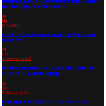
Fernumzug quer durch Deutschland: Planung, Kosten
und Praxistipps für weite Strecken
08
Mai
8. Mai 2026
Auto fit für den Sommer: So prüfen Sie Effizienz und
sparen Sprit...
04
Dez.
4. Dezember 2025
Windschutzscheibe schützen im Winter: Die besten
Schutzmittel & Anwendungstipps
09
Okt.
9. Oktober 2025
Ungarn per Auto 2025: Mautsystem, Routen und