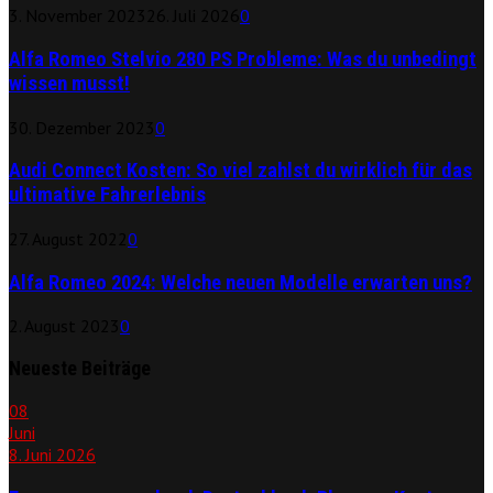
3. November 2023
26. Juli 2026
0
Alfa Romeo Stelvio 280 PS Probleme: Was du unbedingt
wissen musst!
30. Dezember 2023
0
Audi Connect Kosten: So viel zahlst du wirklich für das
ultimative Fahrerlebnis
27. August 2022
0
Alfa Romeo 2024: Welche neuen Modelle erwarten uns?
2. August 2023
0
Neueste Beiträge
08
Juni
8. Juni 2026