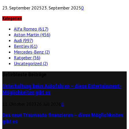
23. September 2025
23. September 2025
0
Kategorien
Alfa Romeo
(617)
Aston Martin
(456)
Audi
(997)
Bentley
(61)
Mercedes-Benz
(2)
Ratgeber
(36)
Uncategorized
(2)
Beliebteste Beiträge
Unterhaltung beim Autofahren – diese Entertainment-
Möglichkeiten gibt es
11. Oktober 2023
26. Juli 2026
0
Das neue Traumauto finanzieren – diese Möglichkeiten
gibt es