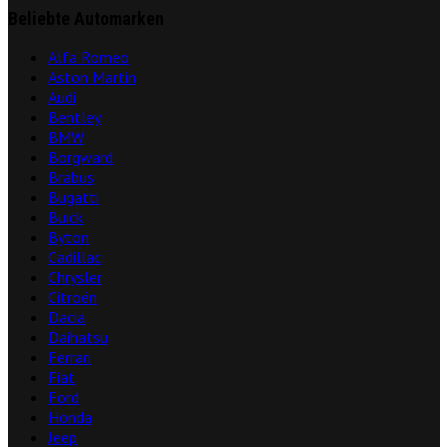
Beliebte Automarken
Alfa Romeo
Aston Martin
Audi
Bentley
BMW
Borgward
Brabus
Bugatti
Buick
Byton
Cadillac
Chrysler
Citroën
Dacia
Daihatsu
Ferrari
Fiat
Ford
Honda
Jeep