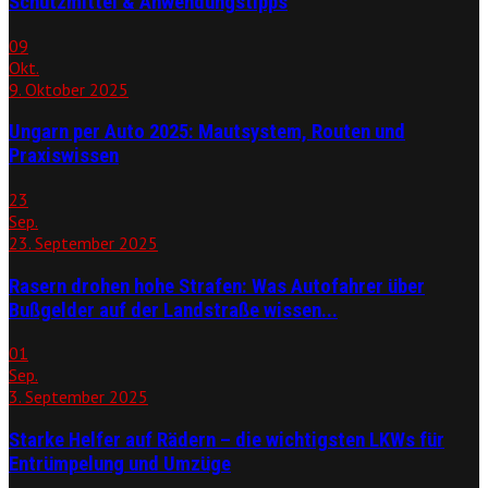
Schutzmittel & Anwendungstipps
09
Okt.
9. Oktober 2025
Ungarn per Auto 2025: Mautsystem, Routen und
Praxiswissen
23
Sep.
23. September 2025
Rasern drohen hohe Strafen: Was Autofahrer über
Bußgelder auf der Landstraße wissen...
01
Sep.
3. September 2025
Starke Helfer auf Rädern – die wichtigsten LKWs für
Entrümpelung und Umzüge