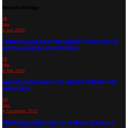
Neueste Beiträge
08
Juni
8. Juni 2026
Fernumzug quer durch Deutschland: Planung, Kosten
und Praxistipps für weite Strecken
08
Mai
8. Mai 2026
Auto fit für den Sommer: So prüfen Sie Effizienz und
sparen Sprit...
04
Dez.
4. Dezember 2025
Windschutzscheibe schützen im Winter: Die besten