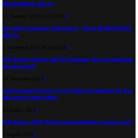
Möglichkeiten gibt es
11. Oktober 2023
26. Juli 2026
0
Das neue Traumauto finanzieren – diese Möglichkeiten
gibt es
3. November 2023
26. Juli 2026
0
Alfa Romeo Stelvio 280 PS Probleme: Was du unbedingt
wissen musst!
30. Dezember 2023
0
Audi Connect Kosten: So viel zahlst du wirklich für das
ultimative Fahrerlebnis
27. August 2022
0
Alfa Romeo 2024: Welche neuen Modelle erwarten uns?
2. August 2023
0