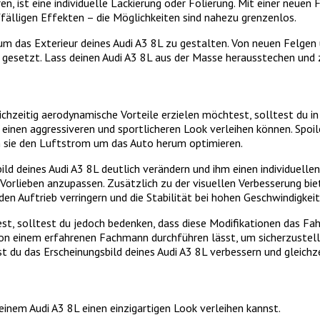
ren, ist eine individuelle Lackierung oder Folierung. Mit einer neu
ffälligen Effekten – die Möglichkeiten sind nahezu grenzenlos.
m das Exterieur deines Audi A3 8L zu gestalten. Von neuen Felgen u
gesetzt. Lass deinen Audi A3 8L aus der Masse herausstechen und zei
chzeitig aerodynamische Vorteile erzielen möchtest, solltest du in
einen aggressiveren und sportlicheren Look verleihen können. Spoil
m sie den Luftstrom um das Auto herum optimieren.
ild deines Audi A3 8L deutlich verändern und ihm einen individuelle
orlieben anzupassen. Zusätzlich zu der visuellen Verbesserung bie
 Auftrieb verringern und die Stabilität bei hohen Geschwindigkeit
st, solltest du jedoch bedenken, dass diese Modifikationen das Fahr
on einem erfahrenen Fachmann durchführen lässt, um sicherzustell
st du das Erscheinungsbild deines Audi A3 8L verbessern und gleichz
deinem Audi A3 8L einen einzigartigen Look verleihen kannst.