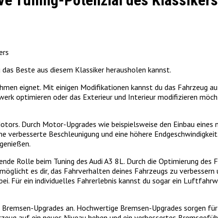
ve Tuning-Potenzial des Klassikers
ers
u das Beste aus diesem Klassiker herausholen kannst.
nahmen eignet. Mit einigen Modifikationen kannst du das Fahrzeug auf
werk optimieren oder das Exterieur und Interieur modifizieren möch
 Motors. Durch Motor-Upgrades wie beispielsweise den Einbau eines
ine verbesserte Beschleunigung und eine höhere Endgeschwindigkeit.
 genießen.
ende Rolle beim Tuning des Audi A3 8L. Durch die Optimierung des F
öglicht es dir, das Fahrverhalten deines Fahrzeugs zu verbessern u
ei. Für ein individuelles Fahrerlebnis kannst du sogar ein Luftfahr
ch Bremsen-Upgrades an. Hochwertige Bremsen-Upgrades sorgen für 
rzeug auf ein neues Niveau heben und ein verbessertes Bremsgefüh