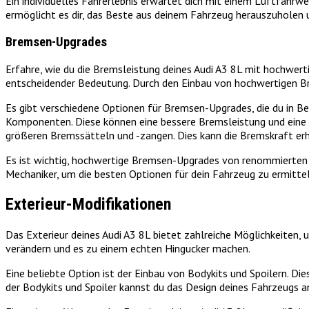
Ein individuelles Fahrerlebnis erwartet dich mit einem Luftfahrw
ermöglicht es dir, das Beste aus deinem Fahrzeug herauszuholen 
Bremsen-Upgrades
Erfahre, wie du die Bremsleistung deines Audi A3 8L mit hochwer
entscheidender Bedeutung. Durch den Einbau von hochwertigen Bre
Es gibt verschiedene Optionen für Bremsen-Upgrades, die du in B
Komponenten. Diese können eine bessere Bremsleistung und eine k
größeren Bremssätteln und -zangen. Dies kann die Bremskraft erh
Es ist wichtig, hochwertige Bremsen-Upgrades von renommierten He
Mechaniker, um die besten Optionen für dein Fahrzeug zu ermittel
Exterieur-Modifikationen
Das Exterieur deines Audi A3 8L bietet zahlreiche Möglichkeiten, 
verändern und es zu einem echten Hingucker machen.
Eine beliebte Option ist der Einbau von Bodykits und Spoilern. Di
der Bodykits und Spoiler kannst du das Design deines Fahrzeugs a