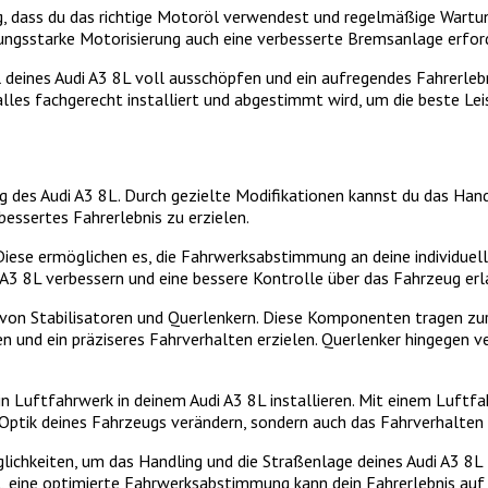
g, dass du das richtige Motoröl verwendest und regelmäßige Wartu
istungsstarke Motorisierung auch eine verbesserte Bremsanlage erfor
deines Audi A3 8L voll ausschöpfen und ein aufregendes Fahrerlebn
les fachgerecht installiert und abgestimmt wird, um die beste Lei
ng des Audi A3 8L. Durch gezielte Modifikationen kannst du das Hand
essertes Fahrerlebnis zu erzielen.
 Diese ermöglichen es, die Fahrwerksabstimmung an deine individue
A3 8L verbessern und eine bessere Kontrolle über das Fahrzeug erl
on von Stabilisatoren und Querlenkern. Diese Komponenten tragen zu
en und ein präziseres Fahrverhalten erzielen. Querlenker hingegen v
ein Luftfahrwerk in deinem Audi A3 8L installieren. Mit einem Luft
 Optik deines Fahrzeugs verändern, sondern auch das Fahrverhalten 
ichkeiten, um das Handling und die Straßenlage deines Audi A3 8L 
, eine optimierte Fahrwerksabstimmung kann dein Fahrerlebnis auf 