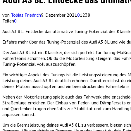
Audi A3 8L: Entdecke das ultimati
von
Tobias Friedrich
9. Dezember 2021
0
1238
Teilen
0
Audi A3 8L: Entdecke das ultimative Tuning-Potenzial des Klassik
Erfahre mehr über das Tuning-Potenzial des Audi A3 8L und wie d
Der Audi A3 8L ist ein Klassiker, der sich perfekt für Tuning-Maß
Fahrerlebnis schaffen. Ob du die Motorleistung steigern, das Fahr
Tuning-Potenzial voll auszuschöpfen.
Ein wichtiger Aspekt des Tunings ist die Leistungssteigerung des
Leistung deines Audi A3 8L deutlich erhöhen. Damit erreichst du e
deines Motors ausschöpfen und ein beeindruckendes Fahrerlebnis
Neben der Motorleistung spielt auch das Fahrwerk eine entscheid
Straßenlage erreichen. Der Einbau von Feder- und Dämpfersets erm
und Querlenker tragen ebenfalls zur Stabilität und zum Handling b
anpassen kannst.
Um die Bremsleistung deines Audi A3 8L zu verbessern, bieten si
Bremsen. Mit den richtigen Bremsen-Upgrades kannst du dein Fah