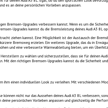
erk für deinen Audi A3 8L. Egal, ob du den sportlichen Look bevorz
und es an deine persönlichen Vorlieben anzupassen.
tigen Bremsen-Upgrades verbessern kannst. Wenn es um die Sicherhe
msen-Upgrades kannst du die Bremsleistung deines Audi A3 8L opti
etracht ziehen kannst. Eine Möglichkeit ist der Austausch der Bre
ürzere Bremsweg erzielen. Ein weiteres Upgrade, das du in Erwägu
öhen und eine verbesserte Wärmeableitung bieten, um ein Überhitz
rstellern zu wählen und sicherzustellen, dass sie für deinen Audi
n. Mit den richtigen Bremsen-Upgrades kannst du die Sicherheit und
um ihm einen individuellen Look zu verleihen. Mit verschiedenen Mo
ese können nicht nur das Aussehen deines Audi A3 8L verbessern, son
n deine persönlichen Vorlieben anpassen und gleichzeitig die Perfo