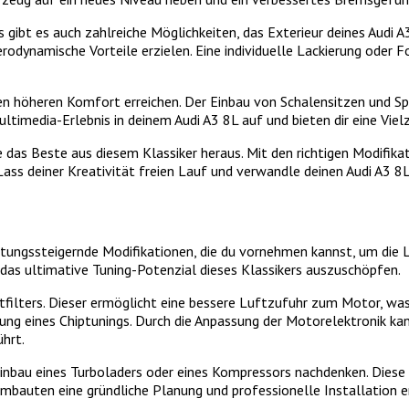
gibt es auch zahlreiche Möglichkeiten, das Exterieur deines Audi A
odynamische Vorteile erzielen. Eine individuelle Lackierung oder Fo
nen höheren Komfort erreichen. Der Einbau von Schalensitzen und Spo
imedia-Erlebnis in deinem Audi A3 8L auf und bieten dir eine Viel
 das Beste aus diesem Klassiker heraus. Mit den richtigen Modifika
ass deiner Kreativität freien Lauf und verwandle deinen Audi A3 8L 
istungssteigernde Modifikationen, die du vornehmen kannst, um die
as ultimative Tuning-Potenzial dieses Klassikers auszuschöpfen.
uftfilters. Dieser ermöglicht eine bessere Luftzufuhr zum Motor, w
dung eines Chiptunings. Durch die Anpassung der Motorelektronik ka
hrt.
inbau eines Turboladers oder eines Kompressors nachdenken. Diese 
Umbauten eine gründliche Planung und professionelle Installation e