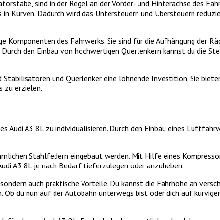
atorstäbe, sind in der Regel an der Vorder- und Hinterachse des Fah
s in Kurven. Dadurch wird das Untersteuern und Übersteuern reduzie
tige Komponenten des Fahrwerks. Sie sind für die Aufhängung der Rä
 Durch den Einbau von hochwertigen Querlenkern kannst du die Stei
Stabilisatoren und Querlenker eine lohnende Investition. Sie bieten
 zu erzielen.
nes Audi A3 8L zu individualisieren. Durch den Einbau eines Luftfa
mmlichen Stahlfedern eingebaut werden. Mit Hilfe eines Kompressor
 Audi A3 8L je nach Bedarf tieferzulegen oder anzuheben.
, sondern auch praktische Vorteile. Du kannst die Fahrhöhe an ver
en. Ob du nun auf der Autobahn unterwegs bist oder dich auf kurvi