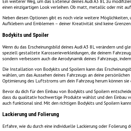
Ein weiterer Weg, um das Exterieur deines Audi A3 8L zu modifizie
einen einzigartigen Look verleihen. Ob matt, metallic oder mit au
Neben diesen Optionen gibt es noch viele weitere Möglichkeiten, u
Aufklebern und Emblemen – deiner Kreativität sind keine Grenzen 
Bodykits und Spoiler
Wenn du das Erscheinungsbild deines Audi A3 8L verändern und glei
speziell gestaltete Karosserieverkleidungen, die deinem Fahrzeug 
sondern verbessern auch die Aerodynamik deines Fahrzeugs, inde
Die Installation von Bodykits und Spoilern kann das Erscheinungsb
wählen, um das Aussehen deines Fahrzeugs an deine persönlichen V
Optimierung des Luftstroms um dein Fahrzeug herum können sie den
Bevor du dich für den Einbau von Bodykits und Spoilern entscheide
dass du qualitativ hochwertige Produkte wählst und den Einbau v
auch funktional sind. Mit den richtigen Bodykits und Spoilern kann
Lackierung und Folierung
Erfahre, wie du durch eine individuelle Lackierung oder Folierung 