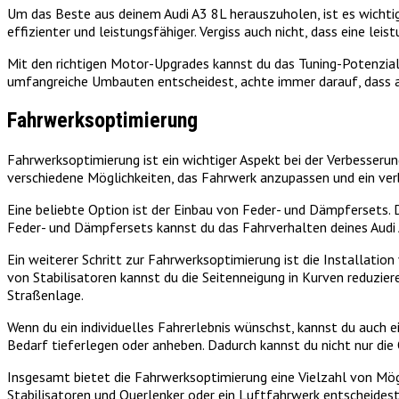
Um das Beste aus deinem Audi A3 8L herauszuholen, ist es wichti
effizienter und leistungsfähiger. Vergiss auch nicht, dass eine le
Mit den richtigen Motor-Upgrades kannst du das Tuning-Potenzial 
umfangreiche Umbauten entscheidest, achte immer darauf, dass al
Fahrwerksoptimierung
Fahrwerksoptimierung ist ein wichtiger Aspekt bei der Verbesseru
verschiedene Möglichkeiten, das Fahrwerk anzupassen und ein verb
Eine beliebte Option ist der Einbau von Feder- und Dämpfersets.
Feder- und Dämpfersets kannst du das Fahrverhalten deines Audi 
Ein weiterer Schritt zur Fahrwerksoptimierung ist die Installati
von Stabilisatoren kannst du die Seitenneigung in Kurven reduzier
Straßenlage.
Wenn du ein individuelles Fahrerlebnis wünschst, kannst du auch 
Bedarf tieferlegen oder anheben. Dadurch kannst du nicht nur die
Insgesamt bietet die Fahrwerksoptimierung eine Vielzahl von Mögl
Stabilisatoren und Querlenker oder ein Luftfahrwerk entscheidest