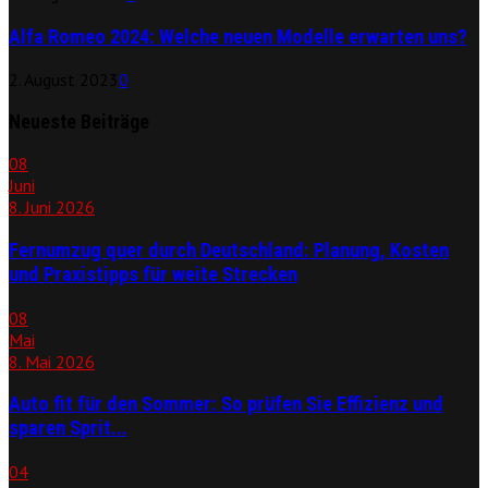
Alfa Romeo 2024: Welche neuen Modelle erwarten uns?
2. August 2023
0
Neueste Beiträge
08
Juni
8. Juni 2026
Fernumzug quer durch Deutschland: Planung, Kosten
und Praxistipps für weite Strecken
08
Mai
8. Mai 2026
Auto fit für den Sommer: So prüfen Sie Effizienz und
sparen Sprit...
04