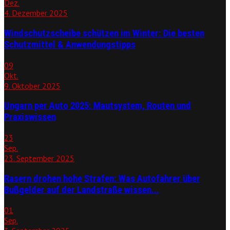
Dez.
4. Dezember 2025
Windschutzscheibe schützen im Winter: Die besten
Schutzmittel & Anwendungstipps
09
Okt.
9. Oktober 2025
Ungarn per Auto 2025: Mautsystem, Routen und
Praxiswissen
23
Sep.
23. September 2025
Rasern drohen hohe Strafen: Was Autofahrer über
Bußgelder auf der Landstraße wissen...
01
Sep.