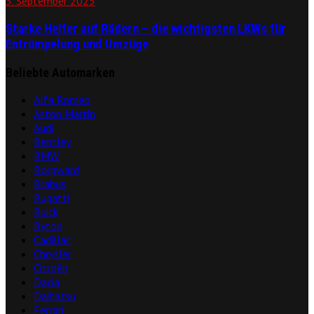
3. September 2025
Starke Helfer auf Rädern – die wichtigsten LKWs für
Entrümpelung und Umzüge
Beliebte Automarken
Alfa Romeo
Aston Martin
Audi
Bentley
BMW
Borgward
Brabus
Bugatti
Buick
Byton
Cadillac
Chrysler
Citroën
Dacia
Daihatsu
Ferrari