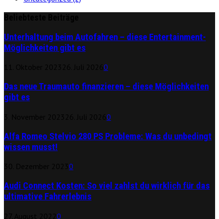
Beliebteste Beiträge
Unterhaltung beim Autofahren – diese Entertainment-
Möglichkeiten gibt es
11. Oktober 2023
26. Juli 2026
0
Das neue Traumauto finanzieren – diese Möglichkeiten
gibt es
3. November 2023
26. Juli 2026
0
Alfa Romeo Stelvio 280 PS Probleme: Was du unbedingt
wissen musst!
30. Dezember 2023
0
Audi Connect Kosten: So viel zahlst du wirklich für das
ultimative Fahrerlebnis
27. August 2022
0