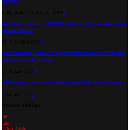
gibt es
3. November 2023
26. Juli 2026
0
Alfa Romeo Stelvio 280 PS Probleme: Was du unbedingt
wissen musst!
30. Dezember 2023
0
Audi Connect Kosten: So viel zahlst du wirklich für das
ultimative Fahrerlebnis
27. August 2022
0
Alfa Romeo 2024: Welche neuen Modelle erwarten uns?
2. August 2023
0
Neueste Beiträge
08
Juni
8. Juni 2026