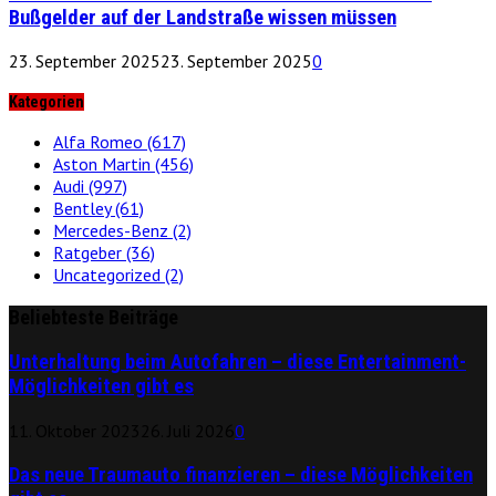
Bußgelder auf der Landstraße wissen müssen
23. September 2025
23. September 2025
0
Kategorien
Alfa Romeo
(617)
Aston Martin
(456)
Audi
(997)
Bentley
(61)
Mercedes-Benz
(2)
Ratgeber
(36)
Uncategorized
(2)
Beliebteste Beiträge
Unterhaltung beim Autofahren – diese Entertainment-
Möglichkeiten gibt es
11. Oktober 2023
26. Juli 2026
0
Das neue Traumauto finanzieren – diese Möglichkeiten