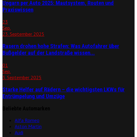
Ungarn per Auto 2025: Mautsystem, Routen und
Praxiswissen
23
Sep.
23. September 2025
Rasern drohen hohe Strafen: Was Autofahrer über
Bußgelder auf der Landstraße wissen...
01
Sep.
3. September 2025
Starke Helfer auf Rädern – die wichtigsten LKWs für
Entrümpelung und Umzüge
Beliebte Automarken
Alfa Romeo
Aston Martin
Audi