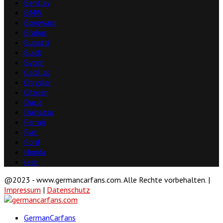
Bentley
BMW
Borgward
Brabus
Bugatti
Buick
Byton
Cadillac
Chrysler
Citroën
Dacia
Daihatsu
Ferrari
Fiat
Ford
Honda
Jeep
@2023 - www.germancarfans.com. Alle Rechte vorbehalten. |
Impressum
|
Datenschutz
Facebook
Twitter
Linkedin
Youtube
GermanCarfans