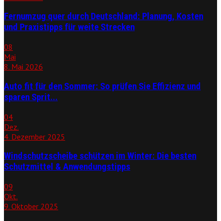
Fernumzug quer durch Deutschland: Planung, Kosten
und Praxistipps für weite Strecken
08
Mai
8. Mai 2026
Auto fit für den Sommer: So prüfen Sie Effizienz und
sparen Sprit...
04
Dez.
4. Dezember 2025
Windschutzscheibe schützen im Winter: Die besten
Schutzmittel & Anwendungstipps
09
Okt.
9. Oktober 2025