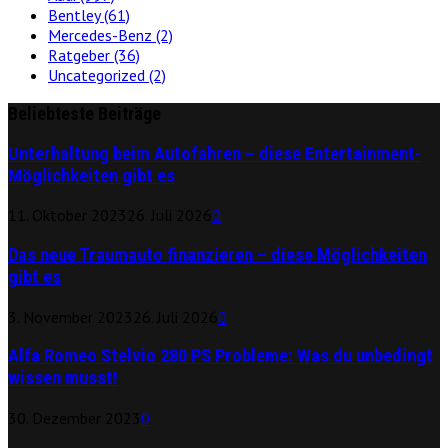
Bentley
(61)
Mercedes-Benz
(2)
Ratgeber
(36)
Uncategorized
(2)
Beliebteste Beiträge
Unterhaltung beim Autofahren – diese Entertainment-
Möglichkeiten gibt es
11. Oktober 2023
26. Juli 2026
0
Das neue Traumauto finanzieren – diese Möglichkeiten
gibt es
3. November 2023
26. Juli 2026
0
Alfa Romeo Stelvio 280 PS Probleme: Was du unbedingt
wissen musst!
30. Dezember 2023
0