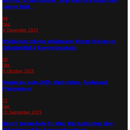
Auto fit für den Sommer: So prüfen Sie Effizienz und
sparen Sprit...
04
Dez.
4. Dezember 2025
Windschutzscheibe schützen im Winter: Die besten
Schutzmittel & Anwendungstipps
09
Okt.
9. Oktober 2025
Ungarn per Auto 2025: Mautsystem, Routen und
Praxiswissen
23
Sep.
23. September 2025
Rasern drohen hohe Strafen: Was Autofahrer über
Bußgelder auf der Landstraße wissen...