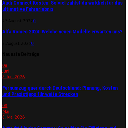
Audi Connect Kosten: So viel zahlst du wirklich für das
ultimative Fahrerlebnis
27. August 2022
0
Alfa Romeo 2024: Welche neuen Modelle erwarten uns?
2. August 2023
0
Neueste Beiträge
08
Juni
8. Juni 2026
Fernumzug quer durch Deutschland: Planung, Kosten
und Praxistipps für weite Strecken
08
Mai
8. Mai 2026