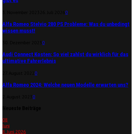
gibt es
3. November 2023
26. Juli 2026
0
Alfa Romeo Stelvio 280 PS Probleme: Was du unbedingt
wissen musst!
30. Dezember 2023
0
Audi Connect Kosten: So viel zahlst du wirklich für das
ultimative Fahrerlebnis
27. August 2022
0
Alfa Romeo 2024: Welche neuen Modelle erwarten uns?
2. August 2023
0
Neueste Beiträge
08
Juni
8. Juni 2026