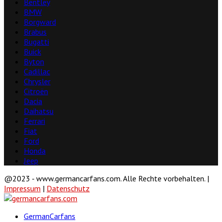
Bentley
BMW
Borgward
Brabus
Bugatti
Buick
Byton
Cadillac
Chrysler
Citroën
Dacia
Daihatsu
Ferrari
Fiat
Ford
Honda
Jeep
@2023 - www.germancarfans.com. Alle Rechte vorbehalten. |
Impressum
|
Datenschutz
Facebook
Twitter
Linkedin
Youtube
GermanCarfans