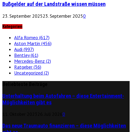
Bußgelder auf der Landstraße wissen müssen
23. September 2025
23. September 2025
0
Kategorien
Alfa Romeo
(617)
Aston Martin
(456)
Audi
(997)
Bentley
(61)
Mercedes-Benz
(2)
Ratgeber
(36)
Uncategorized
(2)
Beliebteste Beiträge
Unterhaltung beim Autofahren – diese Entertainment-
Möglichkeiten gibt es
11. Oktober 2023
26. Juli 2026
0
Das neue Traumauto finanzieren – diese Möglichkeiten