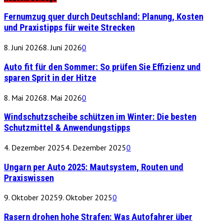
Fernumzug quer durch Deutschland: Planung, Kosten
und Praxistipps für weite Strecken
8. Juni 2026
8. Juni 2026
0
Auto fit für den Sommer: So prüfen Sie Effizienz und
sparen Sprit in der Hitze
8. Mai 2026
8. Mai 2026
0
Windschutzscheibe schützen im Winter: Die besten
Schutzmittel & Anwendungstipps
4. Dezember 2025
4. Dezember 2025
0
Ungarn per Auto 2025: Mautsystem, Routen und
Praxiswissen
9. Oktober 2025
9. Oktober 2025
0
Rasern drohen hohe Strafen: Was Autofahrer über