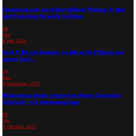
Fernumzug quer durch Deutschland: Planung, Kosten
und Praxistipps für weite Strecken
08
Mai
8. Mai 2026
Auto fit für den Sommer: So prüfen Sie Effizienz und
sparen Sprit...
04
Dez.
4. Dezember 2025
Windschutzscheibe schützen im Winter: Die besten
Schutzmittel & Anwendungstipps
09
Okt.
9. Oktober 2025