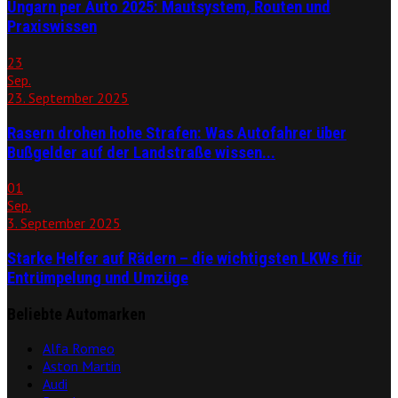
Ungarn per Auto 2025: Mautsystem, Routen und
Praxiswissen
23
Sep.
23. September 2025
Rasern drohen hohe Strafen: Was Autofahrer über
Bußgelder auf der Landstraße wissen...
01
Sep.
3. September 2025
Starke Helfer auf Rädern – die wichtigsten LKWs für
Entrümpelung und Umzüge
Beliebte Automarken
Alfa Romeo
Aston Martin
Audi