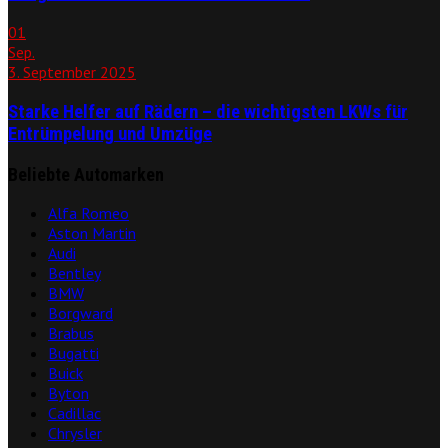
01
Sep.
3. September 2025
Starke Helfer auf Rädern – die wichtigsten LKWs für
Entrümpelung und Umzüge
Beliebte Automarken
Alfa Romeo
Aston Martin
Audi
Bentley
BMW
Borgward
Brabus
Bugatti
Buick
Byton
Cadillac
Chrysler