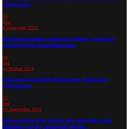
sparen Sprit...
04
Dez.
4. Dezember 2025
Windschutzscheibe schützen im Winter: Die besten
Schutzmittel & Anwendungstipps
09
Okt.
9. Oktober 2025
Ungarn per Auto 2025: Mautsystem, Routen und
Praxiswissen
23
Sep.
23. September 2025
Rasern drohen hohe Strafen: Was Autofahrer über
Bußgelder auf der Landstraße wissen...