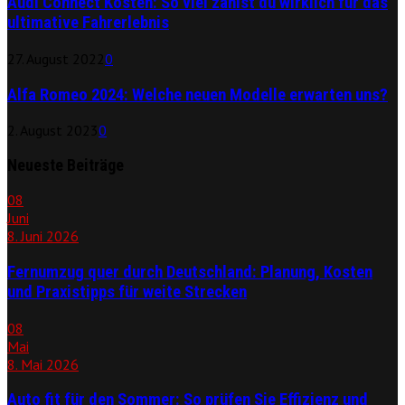
Audi Connect Kosten: So viel zahlst du wirklich für das
ultimative Fahrerlebnis
27. August 2022
0
Alfa Romeo 2024: Welche neuen Modelle erwarten uns?
2. August 2023
0
Neueste Beiträge
08
Juni
8. Juni 2026
Fernumzug quer durch Deutschland: Planung, Kosten
und Praxistipps für weite Strecken
08
Mai
8. Mai 2026
Auto fit für den Sommer: So prüfen Sie Effizienz und