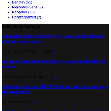
Bentley
(61)
Mercedes-Benz
(2)
Ratgeber
(36)
Uncategorized
(2)
Beliebteste Beiträge
Unterhaltung beim Autofahren – diese Entertainment-
Möglichkeiten gibt es
11. Oktober 2023
26. Juli 2026
0
Das neue Traumauto finanzieren – diese Möglichkeiten
gibt es
3. November 2023
26. Juli 2026
0
Alfa Romeo Stelvio 280 PS Probleme: Was du unbedingt
wissen musst!
30. Dezember 2023
0