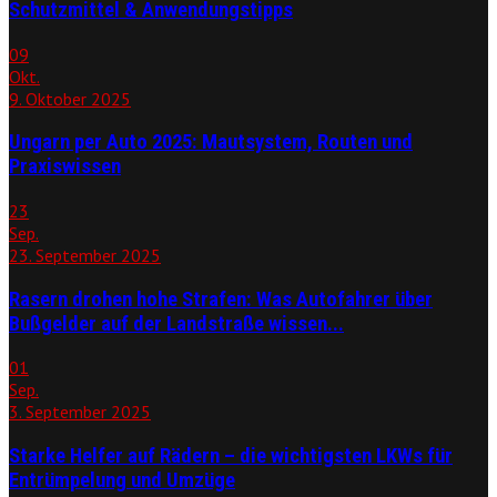
Schutzmittel & Anwendungstipps
09
Okt.
9. Oktober 2025
Ungarn per Auto 2025: Mautsystem, Routen und
Praxiswissen
23
Sep.
23. September 2025
Rasern drohen hohe Strafen: Was Autofahrer über
Bußgelder auf der Landstraße wissen...
01
Sep.
3. September 2025
Starke Helfer auf Rädern – die wichtigsten LKWs für
Entrümpelung und Umzüge