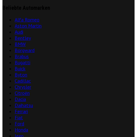
Beliebte Automarken
Alfa Romeo
Aston Martin
Audi
Bentley
BMW
Borgward
Brabus
Bugatti
Buick
Byton
Cadillac
Chrysler
Citroën
Dacia
Daihatsu
Ferrari
Fiat
Ford
Honda
Jeep