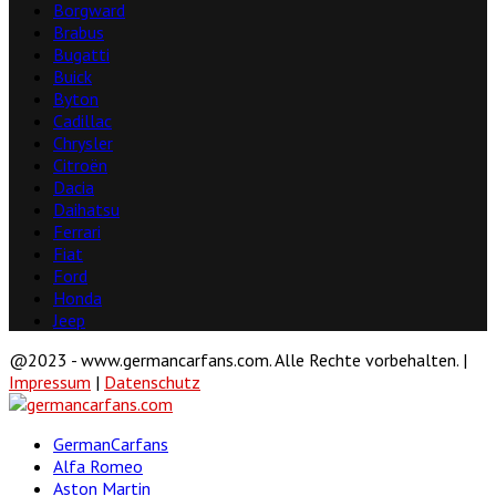
Borgward
Brabus
Bugatti
Buick
Byton
Cadillac
Chrysler
Citroën
Dacia
Daihatsu
Ferrari
Fiat
Ford
Honda
Jeep
@2023 - www.germancarfans.com. Alle Rechte vorbehalten. |
Impressum
|
Datenschutz
Facebook
Twitter
Linkedin
Youtube
GermanCarfans
Alfa Romeo
Aston Martin