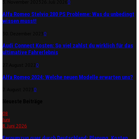
3. November 2023
26. Juli 2026
0
Alfa Romeo Stelvio 280 PS Probleme: Was du unbedingt
wissen musst!
30. Dezember 2023
0
Audi Connect Kosten: So viel zahlst du wirklich für das
ultimative Fahrerlebnis
27. August 2022
0
Alfa Romeo 2024: Welche neuen Modelle erwarten uns?
2. August 2023
0
Neueste Beiträge
08
Juni
8. Juni 2026
Fernumzug quer durch Deutschland: Planung, Kosten