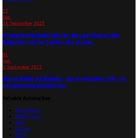
23
Sep.
23. September 2025
Rasern drohen hohe Strafen: Was Autofahrer über
Bußgelder auf der Landstraße wissen...
01
Sep.
3. September 2025
Starke Helfer auf Rädern – die wichtigsten LKWs für
Entrümpelung und Umzüge
Beliebte Automarken
Alfa Romeo
Aston Martin
Audi
Bentley
BMW