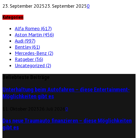
23. September 2025
23. September 2025
0
Kategorien
Alfa Romeo
(617)
Aston Martin
(456)
Audi
(997)
Bentley
(61)
Mercedes-Benz
(2)
Ratgeber
(36)
Uncategorized
(2)
Beliebteste Beiträge
Unterhaltung beim Autofahren – diese Entertainment-
Möglichkeiten gibt es
11. Oktober 2023
26. Juli 2026
0
Das neue Traumauto finanzieren – diese Möglichkeiten
gibt es