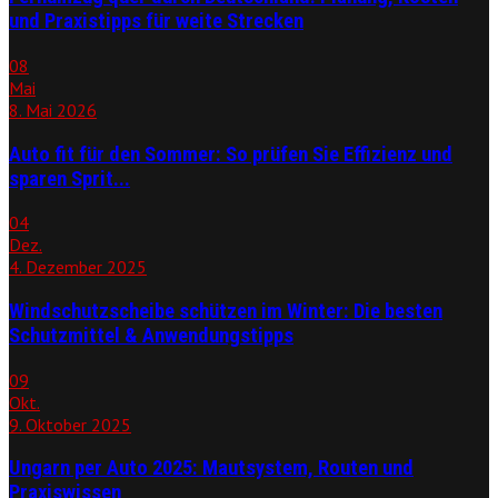
und Praxistipps für weite Strecken
08
Mai
8. Mai 2026
Auto fit für den Sommer: So prüfen Sie Effizienz und
sparen Sprit...
04
Dez.
4. Dezember 2025
Windschutzscheibe schützen im Winter: Die besten
Schutzmittel & Anwendungstipps
09
Okt.
9. Oktober 2025
Ungarn per Auto 2025: Mautsystem, Routen und
Praxiswissen