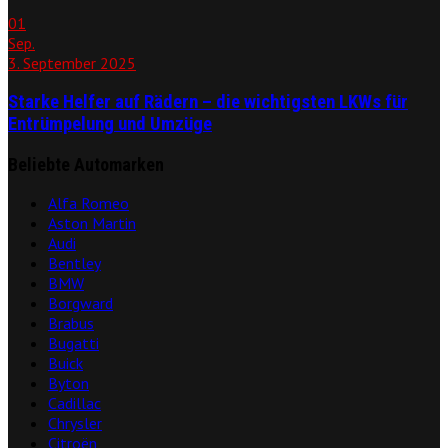
01
Sep.
3. September 2025
Starke Helfer auf Rädern – die wichtigsten LKWs für
Entrümpelung und Umzüge
Beliebte Automarken
Alfa Romeo
Aston Martin
Audi
Bentley
BMW
Borgward
Brabus
Bugatti
Buick
Byton
Cadillac
Chrysler
Citroën