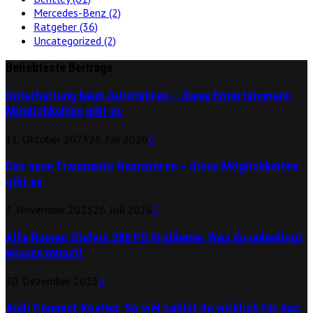
Mercedes-Benz
(2)
Ratgeber
(36)
Uncategorized
(2)
Beliebteste Beiträge
Unterhaltung beim Autofahren – diese Entertainment-
Möglichkeiten gibt es
11. Oktober 2023
26. Juli 2026
0
Das neue Traumauto finanzieren – diese Möglichkeiten
gibt es
3. November 2023
26. Juli 2026
0
Alfa Romeo Stelvio 280 PS Probleme: Was du unbedingt
wissen musst!
30. Dezember 2023
0
Audi Connect Kosten: So viel zahlst du wirklich für das