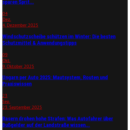
sparen Sprit...
04
Dez.
4. Dezember 2025
Windschutzscheibe schützen im Winter: Die besten
Schutzmittel & Anwendungstipps
09
Okt.
9. Oktober 2025
Ungarn per Auto 2025: Mautsystem, Routen und
Praxiswissen
23
Sep.
23. September 2025
Rasern drohen hohe Strafen: Was Autofahrer über
Bußgelder auf der Landstraße wissen...