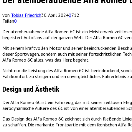
Der atemberaubende Alfa Romeo 6C
von
Tobias Friedrich
30. April 2024
0
712
Teilen
0
Der atemberaubende Alfa Romeo 6C ist ein Meisterwerk zeitloser E
begeistert Autofans auf der ganzen Welt. Der Alfa Romeo 6C verei
Mit seinem kraftvollen Motor und seiner beeindruckenden Beschl
dieser Sportwagen, sondern auch mit seiner fortschrittlichen Tech
Alfa Romeo 6C alles, was das Herz begehrt.
Nicht nur die Leistung des Alfa Romeo 6C ist beeindruckend, sond
Fahrkomfort zu steigern und ein unvergleichliches Fahrerlebnis z
Design und Ästhetik
Der Alfa Romeo 6C ist ein Fahrzeug, das mit seiner zeitlosen Elega
aerodynamische Äußere des 6C ist von einer atemberaubenden Sch
Das Design des Alfa Romeo 6C zeichnet sich durch fließende Lini
zu schaffen. Die markante Frontpartie mit dem ikonischen Alfa R