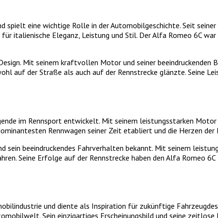
spielt eine wichtige Rolle in der Automobilgeschichte. Seit seine
ür italienische Eleganz, Leistung und Stil. Der Alfa Romeo 6C war
Design. Mit seinem kraftvollen Motor und seiner beeindruckenden 
hl auf der Straße als auch auf der Rennstrecke glänzte. Seine Leis
gende im Rennsport entwickelt. Mit seinem leistungsstarken Motor 
er dominantesten Rennwagen seiner Zeit etabliert und die Herzen de
d sein beeindruckendes Fahrverhalten bekannt. Mit seinem leistung
ahren. Seine Erfolge auf der Rennstrecke haben den Alfa Romeo 6C
obilindustrie und diente als Inspiration für zukünftige Fahrzeugd
obilwelt. Sein einzigartiges Erscheinungsbild und seine zeitlose E