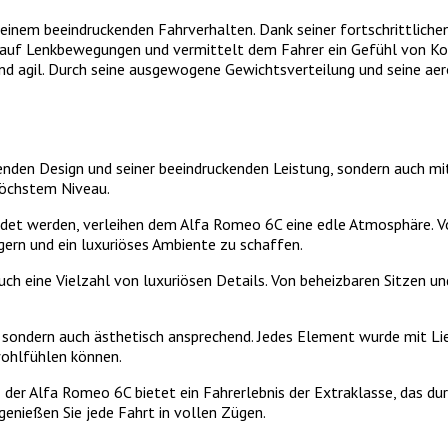
einem beeindruckenden Fahrverhalten. Dank seiner fortschrittlich
 auf Lenkbewegungen und vermittelt dem Fahrer ein Gefühl von Kont
und agil. Durch seine ausgewogene Gewichtsverteilung und seine ae
den Design und seiner beeindruckenden Leistung, sondern auch mit s
höchstem Niveau.
ndet werden, verleihen dem Alfa Romeo 6C eine edle Atmosphäre. V
ern und ein luxuriöses Ambiente zu schaffen.
ch eine Vielzahl von luxuriösen Details. Von beheizbaren Sitzen u
, sondern auch ästhetisch ansprechend. Jedes Element wurde mit L
wohlfühlen können.
er Alfa Romeo 6C bietet ein Fahrerlebnis der Extraklasse, das dur
enießen Sie jede Fahrt in vollen Zügen.