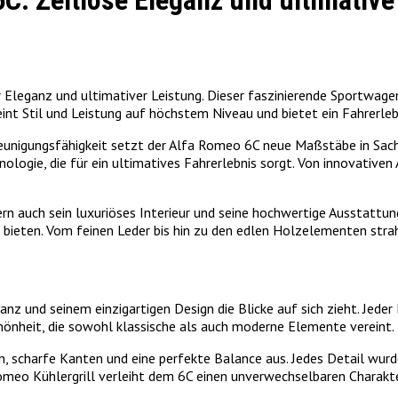
: Zeitlose Eleganz und ultimative
leganz und ultimativer Leistung. Dieser faszinierende Sportwagen 
nt Stil und Leistung auf höchstem Niveau und bietet ein Fahrerlebn
eunigungsfähigkeit setzt der Alfa Romeo 6C neue Maßstäbe in Sac
nologie, die für ein ultimatives Fahrerlebnis sorgt. Von innovative
ern auch sein luxuriöses Interieur und seine hochwertige Ausstattu
u bieten. Vom feinen Leder bis hin zu den edlen Holzelementen str
nz und seinem einzigartigen Design die Blicke auf sich zieht. Jeder 
önheit, die sowohl klassische als auch moderne Elemente vereint.
en, scharfe Kanten und eine perfekte Balance aus. Jedes Detail wu
omeo Kühlergrill verleiht dem 6C einen unverwechselbaren Charakte