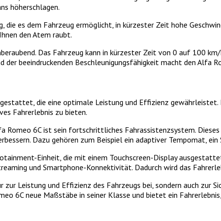
ans höherschlagen.
 die es dem Fahrzeug ermöglicht, in kürzester Zeit hohe Geschwind
 Ihnen den Atem raubt.
beraubend. Das Fahrzeug kann in kürzester Zeit von 0 auf 100 km/h
nd der beeindruckenden Beschleunigungsfähigkeit macht den Alfa 
sgestattet, die eine optimale Leistung und Effizienz gewährleistet
ves Fahrerlebnis zu bieten.
 Romeo 6C ist sein fortschrittliches Fahrassistenzsystem. Dieses 
verbessern. Dazu gehören zum Beispiel ein adaptiver Tempomat, ein
tainment-Einheit, die mit einem Touchscreen-Display ausgestattet 
streaming und Smartphone-Konnektivität. Dadurch wird das Fahrerl
r zur Leistung und Effizienz des Fahrzeugs bei, sondern auch zur S
eo 6C neue Maßstäbe in seiner Klasse und bietet ein Fahrerlebnis,