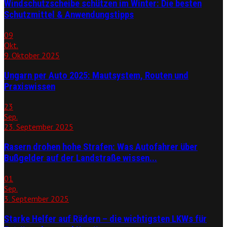
Windschutzscheibe schützen im Winter: Die besten
Schutzmittel & Anwendungstipps
09
Okt.
9. Oktober 2025
Ungarn per Auto 2025: Mautsystem, Routen und
Praxiswissen
23
Sep.
23. September 2025
Rasern drohen hohe Strafen: Was Autofahrer über
Bußgelder auf der Landstraße wissen...
01
Sep.
3. September 2025
Starke Helfer auf Rädern – die wichtigsten LKWs für