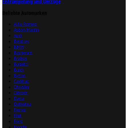
Entrümpelung und Umzüge
Beliebte Automarken
Alfa Romeo
Aston Martin
Audi
Bentley
BMW
Borgward
Brabus
Bugatti
Buick
Byton
Cadillac
Chrysler
Citroën
Dacia
Daihatsu
Ferrari
Fiat
Ford
Honda