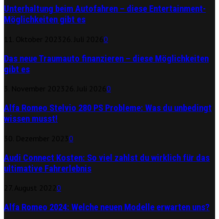
Unterhaltung beim Autofahren – diese Entertainment-
Möglichkeiten gibt es
11. Oktober 2023
26. Juli 2026
0
Das neue Traumauto finanzieren – diese Möglichkeiten
gibt es
3. November 2023
26. Juli 2026
0
Alfa Romeo Stelvio 280 PS Probleme: Was du unbedingt
wissen musst!
30. Dezember 2023
0
Audi Connect Kosten: So viel zahlst du wirklich für das
ultimative Fahrerlebnis
27. August 2022
0
Alfa Romeo 2024: Welche neuen Modelle erwarten uns?