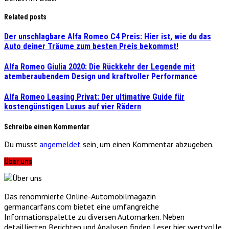
Related posts
Der unschlagbare Alfa Romeo C4 Preis: Hier ist, wie du das
Auto deiner Träume zum besten Preis bekommst!
Alfa Romeo Giulia 2020: Die Rückkehr der Legende mit
atemberaubendem Design und kraftvoller Performance
Alfa Romeo Leasing Privat: Der ultimative Guide für
kostengünstigen Luxus auf vier Rädern
Schreibe einen Kommentar
Du musst
angemeldet
sein, um einen Kommentar abzugeben.
Über uns
Das renommierte Online-Automobilmagazin
germancarfans.com bietet eine umfangreiche
Informationspalette zu diversen Automarken. Neben
detaillierten Berichten und Analysen finden Leser hier wertvolle