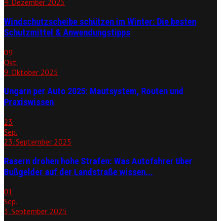
4. Dezember 2025
Windschutzscheibe schützen im Winter: Die besten
Schutzmittel & Anwendungstipps
09
Okt.
9. Oktober 2025
Ungarn per Auto 2025: Mautsystem, Routen und
Praxiswissen
23
Sep.
23. September 2025
Rasern drohen hohe Strafen: Was Autofahrer über
Bußgelder auf der Landstraße wissen...
01
Sep.
3. September 2025