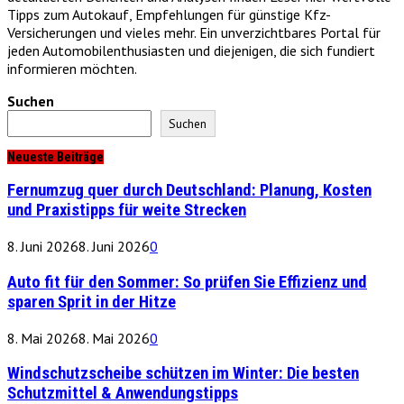
Tipps zum Autokauf, Empfehlungen für günstige Kfz-
Versicherungen und vieles mehr. Ein unverzichtbares Portal für
jeden Automobilenthusiasten und diejenigen, die sich fundiert
informieren möchten.
Suchen
Suchen
Neueste Beiträge
Fernumzug quer durch Deutschland: Planung, Kosten
und Praxistipps für weite Strecken
8. Juni 2026
8. Juni 2026
0
Auto fit für den Sommer: So prüfen Sie Effizienz und
sparen Sprit in der Hitze
8. Mai 2026
8. Mai 2026
0
Windschutzscheibe schützen im Winter: Die besten
Schutzmittel & Anwendungstipps