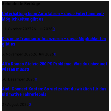
Beliebteste Beiträge
Unterhaltung beim Autofahren – diese Entertainment-
Möglichkeiten gibt es
11. Oktober 2023
26. Juli 2026
0
Das neue Traumauto finanzieren – diese Möglichkeiten
gibt es
3. November 2023
26. Juli 2026
0
Alfa Romeo Stelvio 280 PS Probleme: Was du unbedingt
wissen musst!
30. Dezember 2023
0
Audi Connect Kosten: So viel zahlst du wirklich für das
ultimative Fahrerlebnis
27. August 2022
0