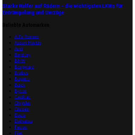
Starke Helfer auf Rädern – die wichtigsten LKWs für
Entrümpelung und Umzüge
Beliebte Automarken
Alfa Romeo
Aston Martin
Audi
Bentley
BMW
Borgward
Brabus
Bugatti
Buick
Byton
Cadillac
Chrysler
Citroën
Dacia
Daihatsu
Ferrari
Fiat