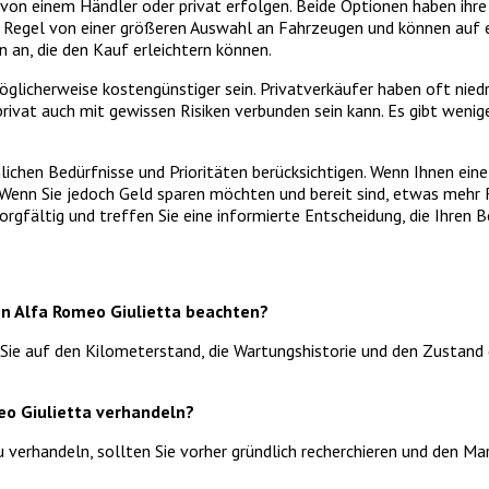
 einem Händler oder privat erfolgen. Beide Optionen haben ihre Vor
er Regel von einer größeren Auswahl an Fahrzeugen und können auf 
 an, die den Kauf erleichtern können.
licherweise kostengünstiger sein. Privatverkäufer haben oft niedri
 privat auch mit gewissen Risiken verbunden sein kann. Es gibt we
nlichen Bedürfnisse und Prioritäten berücksichtigen. Wenn Ihnen ein
 Wenn Sie jedoch Geld sparen möchten und bereit sind, etwas mehr 
 sorgfältig und treffen Sie eine informierte Entscheidung, die Ihren
en Alfa Romeo Giulietta beachten?
ie auf den Kilometerstand, die Wartungshistorie und den Zustand d
eo Giulietta verhandeln?
 verhandeln, sollten Sie vorher gründlich recherchieren und den M