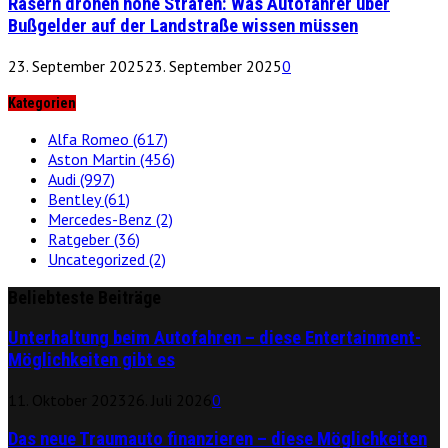
Rasern drohen hohe Strafen: Was Autofahrer über
Bußgelder auf der Landstraße wissen müssen
23. September 2025
23. September 2025
0
Kategorien
Alfa Romeo
(617)
Aston Martin
(456)
Audi
(997)
Bentley
(61)
Mercedes-Benz
(2)
Ratgeber
(36)
Uncategorized
(2)
Beliebteste Beiträge
Unterhaltung beim Autofahren – diese Entertainment-
Möglichkeiten gibt es
11. Oktober 2023
26. Juli 2026
0
Das neue Traumauto finanzieren – diese Möglichkeiten