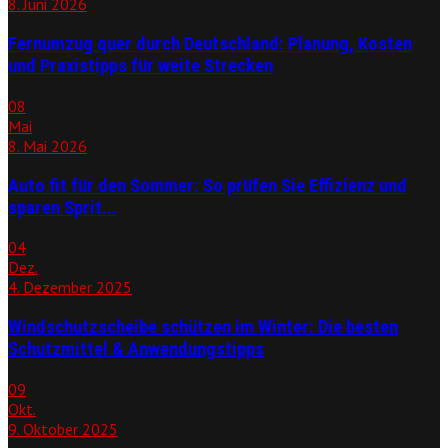
8. Juni 2026
Fernumzug quer durch Deutschland: Planung, Kosten
und Praxistipps für weite Strecken
08
Mai
8. Mai 2026
Auto fit für den Sommer: So prüfen Sie Effizienz und
sparen Sprit...
04
Dez.
4. Dezember 2025
Windschutzscheibe schützen im Winter: Die besten
Schutzmittel & Anwendungstipps
09
Okt.
9. Oktober 2025