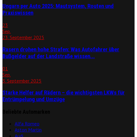
Ungarn per Auto 2025: Mautsystem, Routen und
Praxiswissen
23
Sep.
23. September 2025
Rasern drohen hohe Strafen: Was Autofahrer über
Bußgelder auf der Landstraße wissen...
01
Sep.
3. September 2025
Starke Helfer auf Rädern – die wichtigsten LKWs für
Entrümpelung und Umzüge
Beliebte Automarken
Alfa Romeo
Aston Martin
Audi