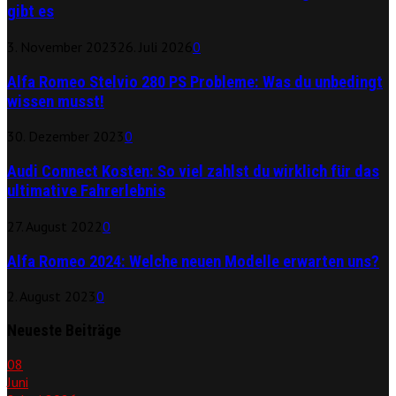
gibt es
3. November 2023
26. Juli 2026
0
Alfa Romeo Stelvio 280 PS Probleme: Was du unbedingt
wissen musst!
30. Dezember 2023
0
Audi Connect Kosten: So viel zahlst du wirklich für das
ultimative Fahrerlebnis
27. August 2022
0
Alfa Romeo 2024: Welche neuen Modelle erwarten uns?
2. August 2023
0
Neueste Beiträge
08
Juni