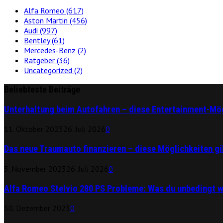
Alfa Romeo
(617)
Aston Martin
(456)
Audi
(997)
Bentley
(61)
Mercedes-Benz
(2)
Ratgeber
(36)
Uncategorized
(2)
Beliebteste Beiträge
Unterhaltung beim Autofahren – diese Entertainment-Mög
11. Oktober 2023
26. Juli 2026
0
Das neue Traumauto finanzieren – diese Möglichkeiten gi
3. November 2023
26. Juli 2026
0
Alfa Romeo Stelvio 280 PS Probleme: Was du unbedingt 
30. Dezember 2023
0