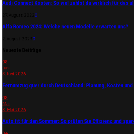
Audi Connect Kosten: So viel zahlst du wirklich für das u
27. August 2022
0
Alfa Romeo 2024: Welche neuen Modelle erwarten uns?
2. August 2023
0
Neueste Beiträge
08
Juni
8. Juni 2026
Fernumzug quer durch Deutschland: Planung, Kosten und 
08
Mai
8. Mai 2026
Auto fit für den Sommer: So prüfen Sie Effizienz und spare
04