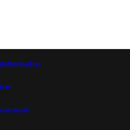
lichkeiten gibt es
bt es
wissen musst!