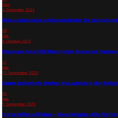
Dez.
4. Dezember 2025
Windschutzscheibe schützen im Winter: Die besten Schu
09
Okt.
9. Oktober 2025
Ungarn per Auto 2025: Mautsystem, Routen und Praxiswi
23
Sep.
23. September 2025
Rasern drohen hohe Strafen: Was Autofahrer über Bußgeld
01
Sep.
3. September 2025
Starke Helfer auf Rädern – die wichtigsten LKWs für En