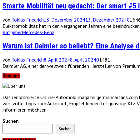
Smarte Mobilität neu gedacht: Der smart #5 i
von
Tobias Friedrich
13. Dezember 2024
13. Dezember 2024
0
164
Elektromobilität hat in den vergangenen Jahren eine beeindruckend
Ratgeber
Mercedes-Benz
Warum ist Daimler so beliebt? Eine Analyse 
von
Tobias Friedrich
8. April 2024
8. April 2024
0
1481
Daimler AG, einer der weltweit führenden Hersteller von Premium
Über uns
Das renommierte Online-Automobilmagazin germancarfans.com biet
wertvolle Tipps zum Autokauf, Empfehlungen für günstige Kfz-Vers
informieren möchten.
Suchen
Suchen