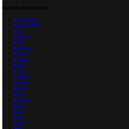
Beliebte Automarken
Alfa Romeo
Aston Martin
Audi
Bentley
BMW
Borgward
Brabus
Bugatti
Buick
Byton
Cadillac
Chrysler
Citroën
Dacia
Daihatsu
Ferrari
Fiat
Ford
Honda
Jeep