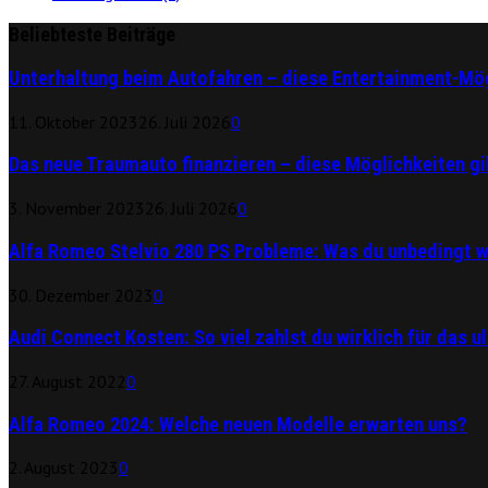
Beliebteste Beiträge
Unterhaltung beim Autofahren – diese Entertainment-Mög
11. Oktober 2023
26. Juli 2026
0
Das neue Traumauto finanzieren – diese Möglichkeiten gi
3. November 2023
26. Juli 2026
0
Alfa Romeo Stelvio 280 PS Probleme: Was du unbedingt 
30. Dezember 2023
0
Audi Connect Kosten: So viel zahlst du wirklich für das u
27. August 2022
0
Alfa Romeo 2024: Welche neuen Modelle erwarten uns?
2. August 2023
0