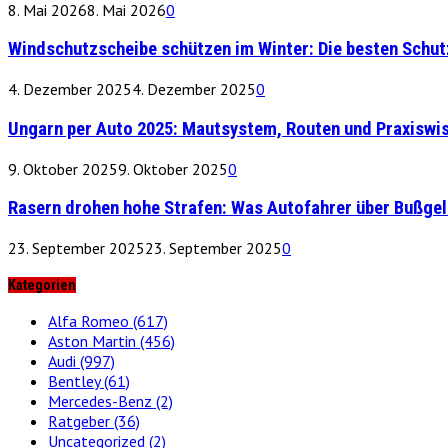
8. Mai 2026
8. Mai 2026
0
Windschutzscheibe schützen im Winter: Die besten Schu
4. Dezember 2025
4. Dezember 2025
0
Ungarn per Auto 2025: Mautsystem, Routen und Praxiswi
9. Oktober 2025
9. Oktober 2025
0
Rasern drohen hohe Strafen: Was Autofahrer über Bußge
23. September 2025
23. September 2025
0
Kategorien
Alfa Romeo
(617)
Aston Martin
(456)
Audi
(997)
Bentley
(61)
Mercedes-Benz
(2)
Ratgeber
(36)
Uncategorized
(2)