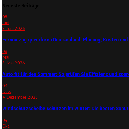
Neueste Beiträge
08
Juni
8. Juni 2026
Fernumzug quer durch Deutschland: Planung, Kosten und 
08
Mai
8. Mai 2026
Auto fit für den Sommer: So prüfen Sie Effizienz und spare
04
Dez.
4. Dezember 2025
Windschutzscheibe schützen im Winter: Die besten Schu
09
Okt.