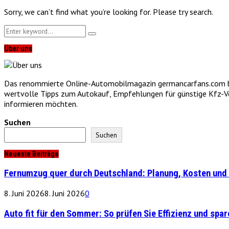
Sorry, we can’t find what you’re looking for. Please try search.
Search
Search
for:
Über uns
Das renommierte Online-Automobilmagazin germancarfans.com biet
wertvolle Tipps zum Autokauf, Empfehlungen für günstige Kfz-Vers
informieren möchten.
Suchen
Suchen
Neueste Beiträge
Fernumzug quer durch Deutschland: Planung, Kosten und 
8. Juni 2026
8. Juni 2026
0
Auto fit für den Sommer: So prüfen Sie Effizienz und spare