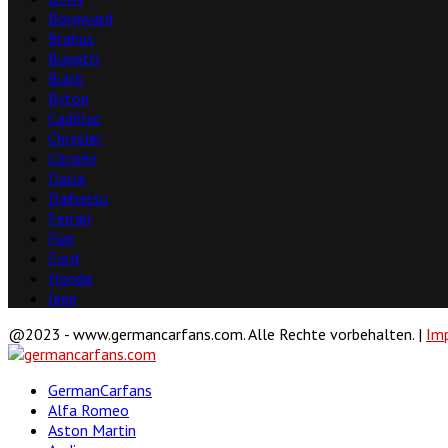
Borgward
Brabus
Bugatti
Buick
Byton
Cadillac
Chrysler
Citroën
Dacia
Daihatsu
Ferrari
Fiat
Ford
Honda
Jeep
@2023 - www.germancarfans.com. Alle Rechte vorbehalten. |
Im
Facebook
Twitter
Linkedin
Youtube
GermanCarfans
Alfa Romeo
Aston Martin