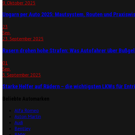
9. Oktober 2025
Ungarn per Auto 2025: Mautsystem, Routen und Praxiswi
23
Sep.
23. September 2025
Rasern drohen hohe Strafen: Was Autofahrer über Bußgeld
01
Sep.
3. September 2025
Starke Helfer auf Rädern – die wichtigsten LKWs für En
Beliebte Automarken
Alfa Romeo
Aston Martin
Audi
Bentley
BMW