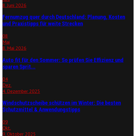
8. Juni 2026
Fernumzug quer durch Deutschland: Planung, Kosten
und Praxistipps für weite Strecken
08
Mai
8. Mai 2026
Auto fit für den Sommer: So prüfen Sie Effizienz und
sparen Sprit...
04
Dez.
4. Dezember 2025
Windschutzscheibe schützen im Winter: Die besten
Schutzmittel & Anwendungstipps
09
Okt.
9. Oktober 2025