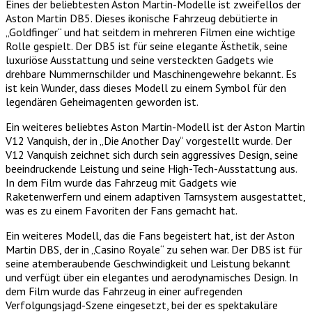
Eines der beliebtesten Aston Martin-Modelle ist zweifellos der
Aston Martin DB5. Dieses ikonische Fahrzeug debütierte in
„Goldfinger“ und hat seitdem in mehreren Filmen eine wichtige
Rolle gespielt. Der DB5 ist für seine elegante Ästhetik, seine
luxuriöse Ausstattung und seine versteckten Gadgets wie
drehbare Nummernschilder und Maschinengewehre bekannt. Es
ist kein Wunder, dass dieses Modell zu einem Symbol für den
legendären Geheimagenten geworden ist.
Ein weiteres beliebtes Aston Martin-Modell ist der Aston Martin
V12 Vanquish, der in „Die Another Day“ vorgestellt wurde. Der
V12 Vanquish zeichnet sich durch sein aggressives Design, seine
beeindruckende Leistung und seine High-Tech-Ausstattung aus.
In dem Film wurde das Fahrzeug mit Gadgets wie
Raketenwerfern und einem adaptiven Tarnsystem ausgestattet,
was es zu einem Favoriten der Fans gemacht hat.
Ein weiteres Modell, das die Fans begeistert hat, ist der Aston
Martin DBS, der in „Casino Royale“ zu sehen war. Der DBS ist für
seine atemberaubende Geschwindigkeit und Leistung bekannt
und verfügt über ein elegantes und aerodynamisches Design. In
dem Film wurde das Fahrzeug in einer aufregenden
Verfolgungsjagd-Szene eingesetzt, bei der es spektakuläre