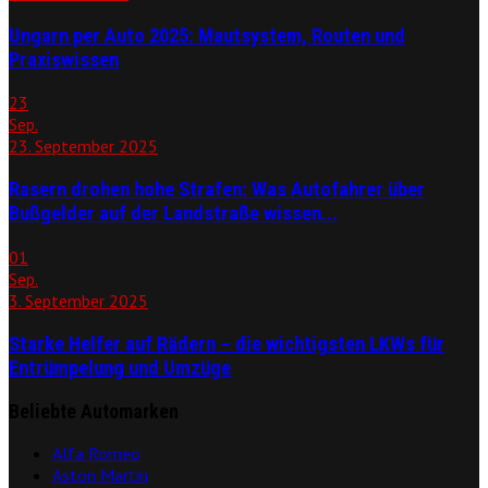
Ungarn per Auto 2025: Mautsystem, Routen und
Praxiswissen
23
Sep.
23. September 2025
Rasern drohen hohe Strafen: Was Autofahrer über
Bußgelder auf der Landstraße wissen...
01
Sep.
3. September 2025
Starke Helfer auf Rädern – die wichtigsten LKWs für
Entrümpelung und Umzüge
Beliebte Automarken
Alfa Romeo
Aston Martin