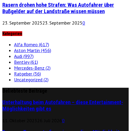
Rasern drohen hohe Strafen: Was Autofahrer über
Bußgelder auf der Landstraße wissen müssen
23. September 2025
23. September 2025
0
Kategorien
Alfa Romeo
(617)
Aston Martin
(456)
Audi
(997)
Bentley
(61)
Mercedes-Benz
(2)
Ratgeber
(36)
Uncategorized
(2)
Beliebteste Beiträge
Unterhaltung beim Autofahren – diese Entertainment-
Möglichkeiten gibt es
11. Oktober 2023
26. Juli 2026
0