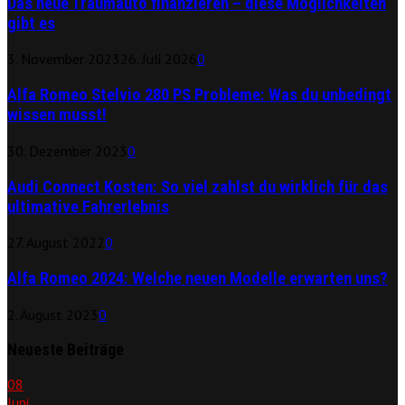
Das neue Traumauto finanzieren – diese Möglichkeiten
gibt es
3. November 2023
26. Juli 2026
0
Alfa Romeo Stelvio 280 PS Probleme: Was du unbedingt
wissen musst!
30. Dezember 2023
0
Audi Connect Kosten: So viel zahlst du wirklich für das
ultimative Fahrerlebnis
27. August 2022
0
Alfa Romeo 2024: Welche neuen Modelle erwarten uns?
2. August 2023
0
Neueste Beiträge
08
Juni