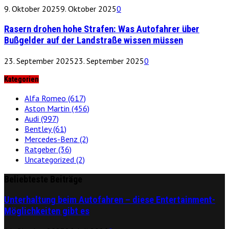
9. Oktober 2025
9. Oktober 2025
0
Rasern drohen hohe Strafen: Was Autofahrer über
Bußgelder auf der Landstraße wissen müssen
23. September 2025
23. September 2025
0
Kategorien
Alfa Romeo
(617)
Aston Martin
(456)
Audi
(997)
Bentley
(61)
Mercedes-Benz
(2)
Ratgeber
(36)
Uncategorized
(2)
Beliebteste Beiträge
Unterhaltung beim Autofahren – diese Entertainment-
Möglichkeiten gibt es