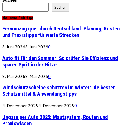
Suchen
Neueste Beiträge
Fernumzug quer durch Deutschland: Planung, Kosten
und Praxistipps für weite Strecken
8. Juni 2026
8. Juni 2026
0
Auto fit für den Sommer: So prüfen Sie Effizienz und
sparen Sprit in der Hitze
8. Mai 2026
8. Mai 2026
0
Windschutzscheibe schützen im Winter: Die besten
Schutzmittel & Anwendungstipps
4. Dezember 2025
4. Dezember 2025
0
Ungarn per Auto 2025: Mautsystem, Routen und
Praxiswissen