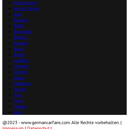
Alfa Romeo
Aston Martin
Audi
Bentley
BMW
Borgward
Brabus
Bugatti
Buick
Byton
Cadillac
Chrysler
Citroën
Dacia
Daihatsu
Ferrari
Fiat
Ford
Honda
Jeep
@2023 - www.germancarfans.com. Alle Rechte vorbehalten. |
Impressum
|
Datenschutz