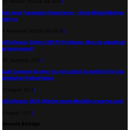
11. Oktober 2023
26. Juli 2026
0
Das neue Traumauto finanzieren – diese Möglichkeiten
gibt es
3. November 2023
26. Juli 2026
0
Alfa Romeo Stelvio 280 PS Probleme: Was du unbedingt
wissen musst!
30. Dezember 2023
0
Audi Connect Kosten: So viel zahlst du wirklich für das
ultimative Fahrerlebnis
27. August 2022
0
Alfa Romeo 2024: Welche neuen Modelle erwarten uns?
2. August 2023
0
Neueste Beiträge