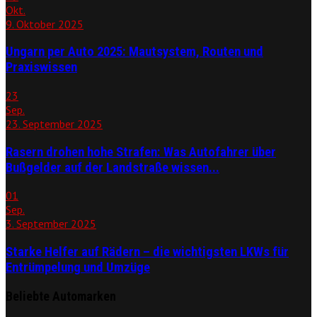
Okt.
9. Oktober 2025
Ungarn per Auto 2025: Mautsystem, Routen und
Praxiswissen
23
Sep.
23. September 2025
Rasern drohen hohe Strafen: Was Autofahrer über
Bußgelder auf der Landstraße wissen...
01
Sep.
3. September 2025
Starke Helfer auf Rädern – die wichtigsten LKWs für
Entrümpelung und Umzüge
Beliebte Automarken