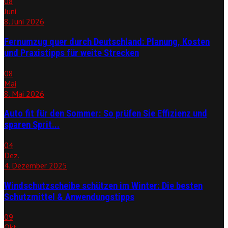
08
Juni
8. Juni 2026
Fernumzug quer durch Deutschland: Planung, Kosten
und Praxistipps für weite Strecken
08
Mai
8. Mai 2026
Auto fit für den Sommer: So prüfen Sie Effizienz und
sparen Sprit...
04
Dez.
4. Dezember 2025
Windschutzscheibe schützen im Winter: Die besten
Schutzmittel & Anwendungstipps
09
Okt.