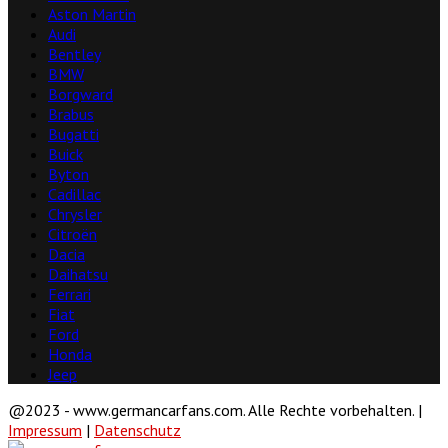
Aston Martin
Audi
Bentley
BMW
Borgward
Brabus
Bugatti
Buick
Byton
Cadillac
Chrysler
Citroën
Dacia
Daihatsu
Ferrari
Fiat
Ford
Honda
Jeep
@2023 - www.germancarfans.com. Alle Rechte vorbehalten. |
Impressum
|
Datenschutz