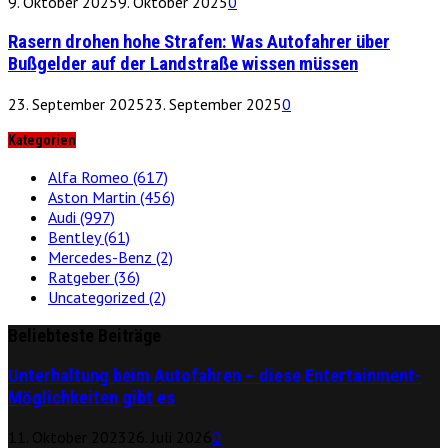
9. Oktober 2025
9. Oktober 2025
0
Rasern drohen hohe Strafen: Was Autofahrer über
Bußgelder auf der Landstraße wissen müssen
23. September 2025
23. September 2025
0
Kategorien
Alfa Romeo
(617)
Aston Martin
(456)
Audi
(997)
Bentley
(61)
Mercedes-Benz
(2)
Ratgeber
(36)
Uncategorized
(2)
Beliebteste Beiträge
Unterhaltung beim Autofahren – diese Entertainment-
Möglichkeiten gibt es
11. Oktober 2023
26. Juli 2026
0