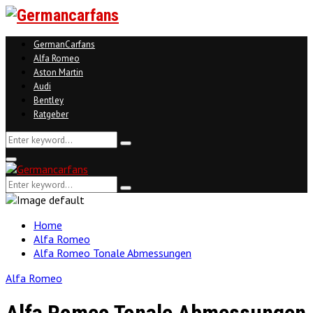
GermanCarfans
Alfa Romeo
Aston Martin
Audi
Bentley
Ratgeber
Search
Search
for:
Facebook
Twitter
Linkedin
Youtube
Primary
Menu
Search
Search
for:
Home
Alfa Romeo
Alfa Romeo Tonale Abmessungen
Alfa Romeo