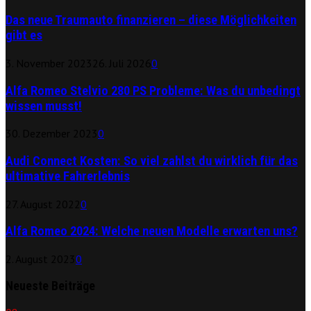
Das neue Traumauto finanzieren – diese Möglichkeiten
gibt es
3. November 2023
26. Juli 2026
0
Alfa Romeo Stelvio 280 PS Probleme: Was du unbedingt
wissen musst!
30. Dezember 2023
0
Audi Connect Kosten: So viel zahlst du wirklich für das
ultimative Fahrerlebnis
27. August 2022
0
Alfa Romeo 2024: Welche neuen Modelle erwarten uns?
2. August 2023
0
Neueste Beiträge