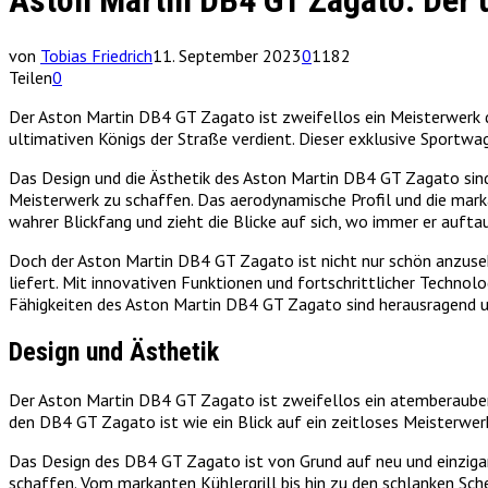
Aston Martin DB4 GT Zagato: Der u
von
Tobias Friedrich
11. September 2023
0
1182
Teilen
0
Der Aston Martin DB4 GT Zagato ist zweifellos ein Meisterwerk d
ultimativen Königs der Straße verdient. Dieser exklusive Sportwag
Das Design und die Ästhetik des Aston Martin DB4 GT Zagato sind 
Meisterwerk zu schaffen. Das aerodynamische Profil und die mark
wahrer Blickfang und zieht die Blicke auf sich, wo immer er aufta
Doch der Aston Martin DB4 GT Zagato ist nicht nur schön anzusehe
liefert. Mit innovativen Funktionen und fortschrittlicher Techno
Fähigkeiten des Aston Martin DB4 GT Zagato sind herausragend u
Design und Ästhetik
Der Aston Martin DB4 GT Zagato ist zweifellos ein atemberaubend
den DB4 GT Zagato ist wie ein Blick auf ein zeitloses Meisterwer
Das Design des DB4 GT Zagato ist von Grund auf neu und einzigart
schaffen. Vom markanten Kühlergrill bis hin zu den schlanken Sche