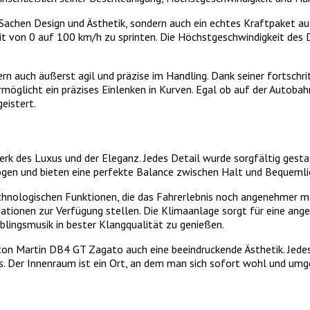
Sachen Design und Ästhetik, sondern auch ein echtes Kraftpaket au
 Zeit von 0 auf 100 km/h zu sprinten. Die Höchstgeschwindigkeit d
rn auch äußerst agil und präzise im Handling. Dank seiner fortschr
möglicht ein präzises Einlenken in Kurven. Egal ob auf der Autoba
eistert.
k des Luxus und der Eleganz. Jedes Detail wurde sorgfältig gestal
zogen und bieten eine perfekte Balance zwischen Halt und Bequemli
hnologischen Funktionen, die das Fahrerlebnis noch angenehmer ma
mationen zur Verfügung stellen. Die Klimaanlage sorgt für eine a
blingsmusik in bester Klangqualität zu genießen.
 Martin DB4 GT Zagato auch eine beeindruckende Ästhetik. Jedes 
s. Der Innenraum ist ein Ort, an dem man sich sofort wohl und umg