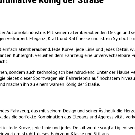
ltimative König der Straße
er Automobilindustrie. Mit seinem atemberaubenden Design und sein
en verkörpert Eleganz, Kraft und Raffinesse und ist ein Symbol für
einfach atemberaubend. Jede Kurve, jede Linie und jedes Detail wu
anten Kühlergrill verleihen dem Fahrzeug eine unverwechselbare P
ucht.
n, sondern auch technologisch beeindruckend. Unter der Haube verb
logie bietet dieser Sportwagen ein Fahrerlebnis auf höchstem Nivea
nd machen ihn zu einem wahren König der Straße.
es Fahrzeug, das mit seinem Design und seiner Ästhetik die Herzen
k, das die perfekte Kombination aus Eleganz und Aggressivität verk
ig. Jede Kurve, jede Linie und jedes Detail wurde sorgfältig entw
inwerfern strahlt dieses Fahrzeug Klasse und Stil aus.