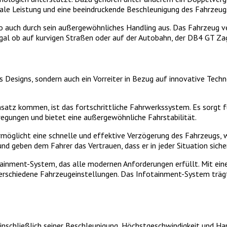
male Leistung und eine beeindruckende Beschleunigung des Fahrzeug
 auch durch sein außergewöhnliches Handling aus. Das Fahrzeug ve
al ob auf kurvigen Straßen oder auf der Autobahn, der DB4 GT Zaga
 Designs, sondern auch ein Vorreiter in Bezug auf innovative Techn
atz kommen, ist das fortschrittliche Fahrwerkssystem. Es sorgt für
egungen und bietet eine außergewöhnliche Fahrstabilität.
rmöglicht eine schnelle und effektive Verzögerung des Fahrzeugs,
und geben dem Fahrer das Vertrauen, dass er in jeder Situation si
ainment-System, das alle modernen Anforderungen erfüllt. Mit ein
erschiedene Fahrzeugeinstellungen. Das Infotainment-System trägt d
inschließlich seiner Beschleunigung, Höchstgeschwindigkeit und Han