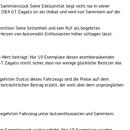
mmlerstück. Seine Exklusivität liegt nicht nur in seiner
es DB4 GT Zagato ist ein Unikat und wird von Sammlern auf der
ition. Seine Seltenheit und sein Ruf als begehrtes
ie Herzen von Automobil-Enthusiasten höher schlagen lässt.
en Wert beiträgt. Nur 19 Exemplare dieses atemberaubenden
Zagato stellt sicher, dass nur wenige glückliche Besitzer das
gehrten Status dieses Fahrzeugs sind die Preise auf dem
beträchtlichen Betrag erzielt, der weit über dem ursprünglichen
 begehrten Fahrzeug unter Autoenthusiasten und Sammlern.
einen Sammlerwert weiter erhöht. Nur 19 Exemplare wurden