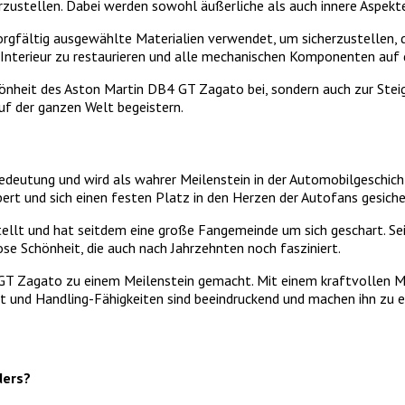
rzustellen. Dabei werden sowohl äußerliche als auch innere Aspekte
rgfältig ausgewählte Materialien verwendet, um sicherzustellen, 
s Interieur zu restaurieren und alle mechanischen Komponenten auf 
chönheit des Aston Martin DB4 GT Zagato bei, sondern auch zur Ste
f der ganzen Welt begeistern.
deutung und wird als wahrer Meilenstein in der Automobilgeschich
rt und sich einen festen Platz in den Herzen der Autofans gesiche
lt und hat seitdem eine große Fangemeinde um sich geschart. Sein 
e Schönheit, die auch nach Jahrzehnten noch fasziniert.
GT Zagato zu einem Meilenstein gemacht. Mit einem kraftvollen Mot
it und Handling-Fähigkeiten sind beeindruckend und machen ihn zu 
ders?