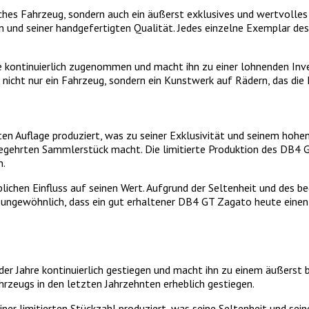
es Fahrzeug, sondern auch ein äußerst exklusives und wertvolles Sa
ign und seiner handgefertigten Qualität. Jedes einzelne Exemplar d
kontinuierlich zugenommen und macht ihn zu einer lohnenden Invest
st nicht nur ein Fahrzeug, sondern ein Kunstwerk auf Rädern, das d
en Auflage produziert, was zu seiner Exklusivität und seinem hoh
gehrten Sammlerstück macht. Die limitierte Produktion des DB4 GT 
n.
chen Einfluss auf seinen Wert. Aufgrund der Seltenheit und des be
t ungewöhnlich, dass ein gut erhaltener DB4 GT Zagato heute einen 
r Jahre kontinuierlich gestiegen und macht ihn zu einem äußerst
ahrzeugs in den letzten Jahrzehnten erheblich gestiegen.
ner limitierten Stückzahl produziert, was seine Seltenheit und s