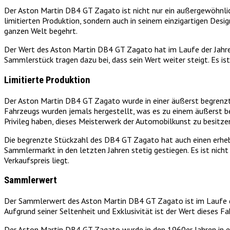
Der Aston Martin DB4 GT Zagato ist nicht nur ein außergewöhnlich
limitierten Produktion, sondern auch in seinem einzigartigen Des
ganzen Welt begehrt.
Der Wert des Aston Martin DB4 GT Zagato hat im Laufe der Jahre 
Sammlerstück tragen dazu bei, dass sein Wert weiter steigt. Es i
Limitierte Produktion
Der Aston Martin DB4 GT Zagato wurde in einer äußerst begrenzt
Fahrzeugs wurden jemals hergestellt, was es zu einem äußerst be
Privileg haben, dieses Meisterwerk der Automobilkunst zu besitze
Die begrenzte Stückzahl des DB4 GT Zagato hat auch einen erhebli
Sammlermarkt in den letzten Jahren stetig gestiegen. Es ist nich
Verkaufspreis liegt.
Sammlerwert
Der Sammlerwert des Aston Martin DB4 GT Zagato ist im Laufe de
Aufgrund seiner Seltenheit und Exklusivität ist der Wert dieses F
Der Aston Martin DB4 GT Zagato wurde in den 1960er Jahren in ei