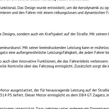
unktional. Das Design wurde entwickelt, um die Aerodynamik zu opt
imieren und den Fahrer mit einem reibungslosen und dynamischen Fa
 Designs, sondern auch ein Kraftpaket auf der Straße. Mit seinem 
nieurskunst. Mit seiner beeindruckenden Leistung kann er mühelos 
ato eine außergewöhnliche Leistungsfähigkeit, die jeden Fahrer be
uch über innovative Funktionen, die das Fahrerlebnis verbessern. 
nelle Kontrolle über das Fahrzeug ermöglicht. Zusätzlich sorgt di
or ausgestattet, der für herausragende Leistung auf der Straße so
 314 PS liefert. Dieser Motor ermöglicht es dem DB4 GT Zagato, i
chnologien unterstützt. Dazu gehören unter anderem ein Doppelverg