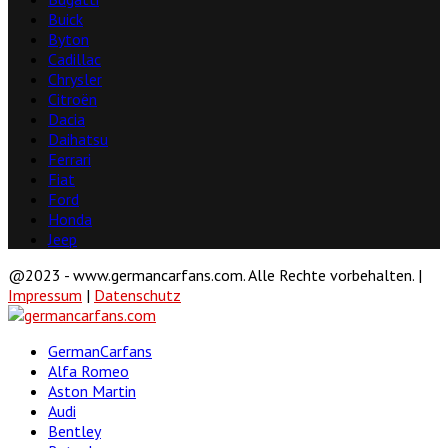
Buick
Byton
Cadillac
Chrysler
Citroën
Dacia
Daihatsu
Ferrari
Fiat
Ford
Honda
Jeep
@2023 - www.germancarfans.com. Alle Rechte vorbehalten. |
Impressum
|
Datenschutz
Facebook
Twitter
Linkedin
Youtube
GermanCarfans
Alfa Romeo
Aston Martin
Audi
Bentley