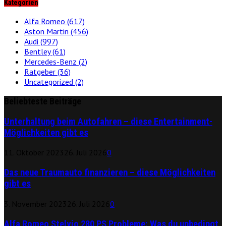
Kategorien
Alfa Romeo
(617)
Aston Martin
(456)
Audi
(997)
Bentley
(61)
Mercedes-Benz
(2)
Ratgeber
(36)
Uncategorized
(2)
Beliebteste Beiträge
Unterhaltung beim Autofahren – diese Entertainment-
Möglichkeiten gibt es
11. Oktober 2023
26. Juli 2026
0
Das neue Traumauto finanzieren – diese Möglichkeiten
gibt es
3. November 2023
26. Juli 2026
0
Alfa Romeo Stelvio 280 PS Probleme: Was du unbedingt