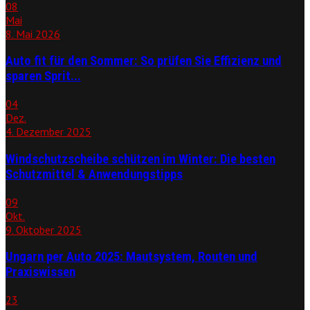
08
Mai
8. Mai 2026
Auto fit für den Sommer: So prüfen Sie Effizienz und
sparen Sprit...
04
Dez.
4. Dezember 2025
Windschutzscheibe schützen im Winter: Die besten
Schutzmittel & Anwendungstipps
09
Okt.
9. Oktober 2025
Ungarn per Auto 2025: Mautsystem, Routen und
Praxiswissen
23