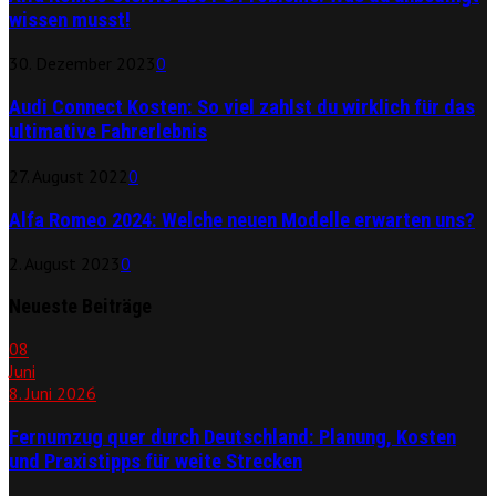
wissen musst!
30. Dezember 2023
0
Audi Connect Kosten: So viel zahlst du wirklich für das
ultimative Fahrerlebnis
27. August 2022
0
Alfa Romeo 2024: Welche neuen Modelle erwarten uns?
2. August 2023
0
Neueste Beiträge
08
Juni
8. Juni 2026
Fernumzug quer durch Deutschland: Planung, Kosten
und Praxistipps für weite Strecken