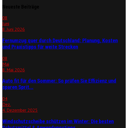
Neueste Beiträge
08
Juni
8. Juni 2026
Fernumzug quer durch Deutschland: Planung, Kosten
und Praxistipps für weite Strecken
08
Mai
8. Mai 2026
Auto fit für den Sommer: So prüfen Sie Effizienz und
sparen Sprit...
04
Dez.
4. Dezember 2025
Windschutzscheibe schützen im Winter: Die besten
Schutzmittel & Anwendungstipps