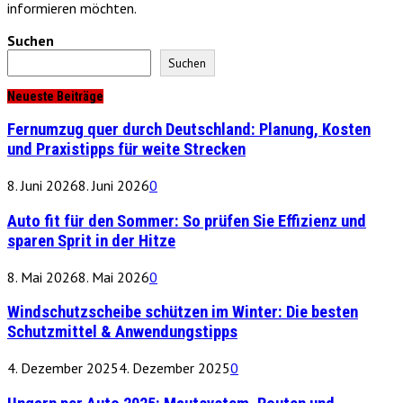
informieren möchten.
Suchen
Suchen
Neueste Beiträge
Fernumzug quer durch Deutschland: Planung, Kosten
und Praxistipps für weite Strecken
8. Juni 2026
8. Juni 2026
0
Auto fit für den Sommer: So prüfen Sie Effizienz und
sparen Sprit in der Hitze
8. Mai 2026
8. Mai 2026
0
Windschutzscheibe schützen im Winter: Die besten
Schutzmittel & Anwendungstipps
4. Dezember 2025
4. Dezember 2025
0