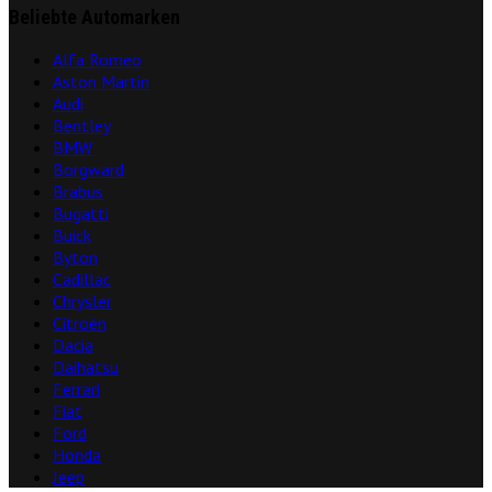
Beliebte Automarken
Alfa Romeo
Aston Martin
Audi
Bentley
BMW
Borgward
Brabus
Bugatti
Buick
Byton
Cadillac
Chrysler
Citroën
Dacia
Daihatsu
Ferrari
Fiat
Ford
Honda
Jeep