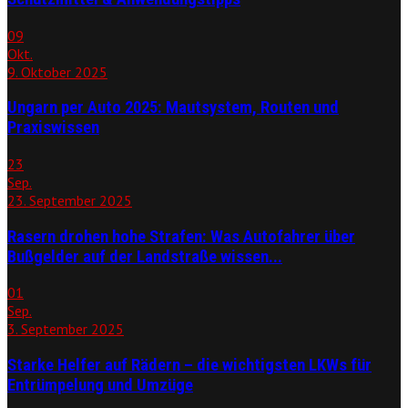
09
Okt.
9. Oktober 2025
Ungarn per Auto 2025: Mautsystem, Routen und
Praxiswissen
23
Sep.
23. September 2025
Rasern drohen hohe Strafen: Was Autofahrer über
Bußgelder auf der Landstraße wissen...
01
Sep.
3. September 2025
Starke Helfer auf Rädern – die wichtigsten LKWs für
Entrümpelung und Umzüge