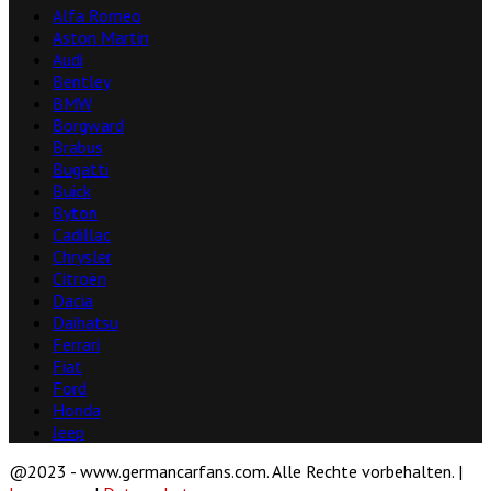
Alfa Romeo
Aston Martin
Audi
Bentley
BMW
Borgward
Brabus
Bugatti
Buick
Byton
Cadillac
Chrysler
Citroën
Dacia
Daihatsu
Ferrari
Fiat
Ford
Honda
Jeep
@2023 - www.germancarfans.com. Alle Rechte vorbehalten. |