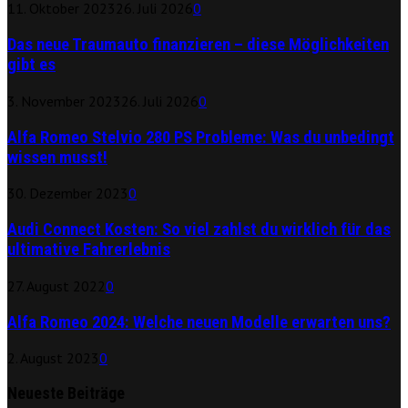
11. Oktober 2023
26. Juli 2026
0
Das neue Traumauto finanzieren – diese Möglichkeiten
gibt es
3. November 2023
26. Juli 2026
0
Alfa Romeo Stelvio 280 PS Probleme: Was du unbedingt
wissen musst!
30. Dezember 2023
0
Audi Connect Kosten: So viel zahlst du wirklich für das
ultimative Fahrerlebnis
27. August 2022
0
Alfa Romeo 2024: Welche neuen Modelle erwarten uns?
2. August 2023
0
Neueste Beiträge