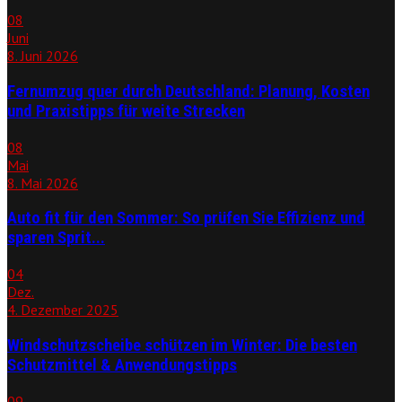
08
Juni
8. Juni 2026
Fernumzug quer durch Deutschland: Planung, Kosten
und Praxistipps für weite Strecken
08
Mai
8. Mai 2026
Auto fit für den Sommer: So prüfen Sie Effizienz und
sparen Sprit...
04
Dez.
4. Dezember 2025
Windschutzscheibe schützen im Winter: Die besten
Schutzmittel & Anwendungstipps
09