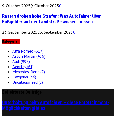
9. Oktober 2025
9. Oktober 2025
0
Rasern drohen hohe Strafen: Was Autofahrer über
Bußgelder auf der Landstraße wissen müssen
23. September 2025
23. September 2025
0
Kategorien
Alfa Romeo
(617)
Aston Martin
(456)
Audi
(997)
Bentley
(61)
Mercedes-Benz
(2)
Ratgeber
(36)
Uncategorized
(2)
Beliebteste Beiträge
Unterhaltung beim Autofahren – diese Entertainment-
Möglichkeiten gibt es