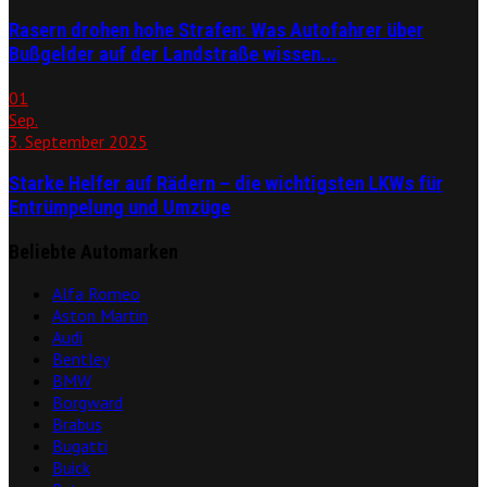
Rasern drohen hohe Strafen: Was Autofahrer über
Bußgelder auf der Landstraße wissen...
01
Sep.
3. September 2025
Starke Helfer auf Rädern – die wichtigsten LKWs für
Entrümpelung und Umzüge
Beliebte Automarken
Alfa Romeo
Aston Martin
Audi
Bentley
BMW
Borgward
Brabus
Bugatti
Buick