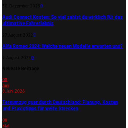
30. Dezember 2023
0
Audi Connect Kosten: So viel zahlst du wirklich für das
ultimative Fahrerlebnis
27. August 2022
0
Alfa Romeo 2024: Welche neuen Modelle erwarten uns?
2. August 2023
0
Neueste Beiträge
08
Juni
8. Juni 2026
Fernumzug quer durch Deutschland: Planung, Kosten
und Praxistipps für weite Strecken
08
Mai