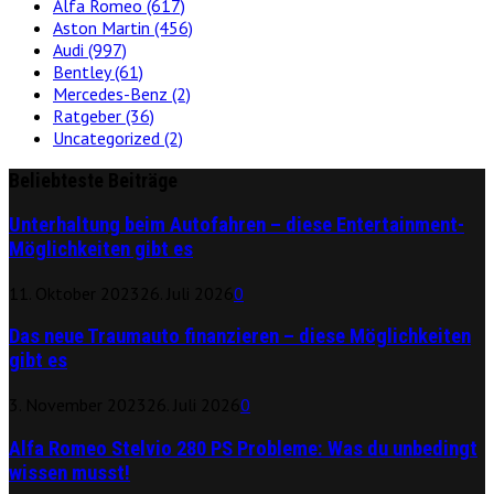
Alfa Romeo
(617)
Aston Martin
(456)
Audi
(997)
Bentley
(61)
Mercedes-Benz
(2)
Ratgeber
(36)
Uncategorized
(2)
Beliebteste Beiträge
Unterhaltung beim Autofahren – diese Entertainment-
Möglichkeiten gibt es
11. Oktober 2023
26. Juli 2026
0
Das neue Traumauto finanzieren – diese Möglichkeiten
gibt es
3. November 2023
26. Juli 2026
0
Alfa Romeo Stelvio 280 PS Probleme: Was du unbedingt
wissen musst!