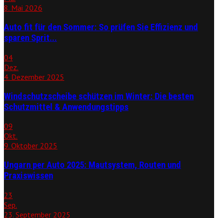
8. Mai 2026
Auto fit für den Sommer: So prüfen Sie Effizienz und
sparen Sprit...
04
Dez.
4. Dezember 2025
Windschutzscheibe schützen im Winter: Die besten
Schutzmittel & Anwendungstipps
09
Okt.
9. Oktober 2025
Ungarn per Auto 2025: Mautsystem, Routen und
Praxiswissen
23
Sep.
23. September 2025