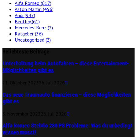
Alfa Romeo
(617)
Aston Martin
(456)
Audi
(997)
Bentley
(61)
Mercedes-Benz
(2)
Ratgeber
(36)
Uncategorized
(2)
Beliebteste Beiträge
Unterhaltung beim Autofahren – diese Entertainment-
Möglichkeiten gibt es
11. Oktober 2023
26. Juli 2026
0
Das neue Traumauto finanzieren – diese Möglichkeiten
gibt es
3. November 2023
26. Juli 2026
0
Alfa Romeo Stelvio 280 PS Probleme: Was du unbedingt
wissen musst!