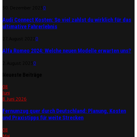
30. Dezember 2023
0
Audi Connect Kosten: So viel zahlst du wirklich für das
ultimative Fahrerlebnis
27. August 2022
0
Alfa Romeo 2024: Welche neuen Modelle erwarten uns?
2. August 2023
0
Neueste Beiträge
08
Juni
8. Juni 2026
Fernumzug quer durch Deutschland: Planung, Kosten
und Praxistipps für weite Strecken
08
Mai