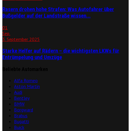
Rasern drohen hohe Strafen: Was Autofahrer über
Bußgelder auf der Landstraße wissen...
01
Sep.
3. September 2025
Starke Helfer auf Rädern – die wichtigsten LKWs für
Entrümpelung und Umzüge
Beliebte Automarken
Alfa Romeo
Aston Martin
Audi
Bentley
BMW
Borgward
Brabus
Bugatti
Buick