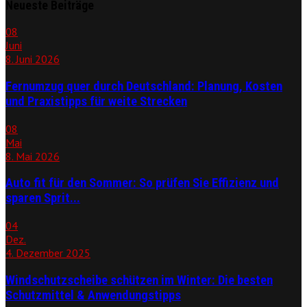
Neueste Beiträge
08
Juni
8. Juni 2026
Fernumzug quer durch Deutschland: Planung, Kosten
und Praxistipps für weite Strecken
08
Mai
8. Mai 2026
Auto fit für den Sommer: So prüfen Sie Effizienz und
sparen Sprit...
04
Dez.
4. Dezember 2025
Windschutzscheibe schützen im Winter: Die besten
Schutzmittel & Anwendungstipps