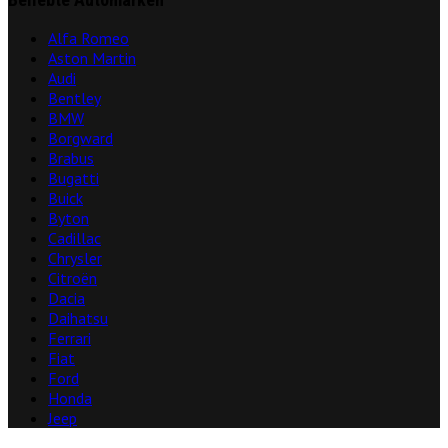
Alfa Romeo
Aston Martin
Audi
Bentley
BMW
Borgward
Brabus
Bugatti
Buick
Byton
Cadillac
Chrysler
Citroën
Dacia
Daihatsu
Ferrari
Fiat
Ford
Honda
Jeep