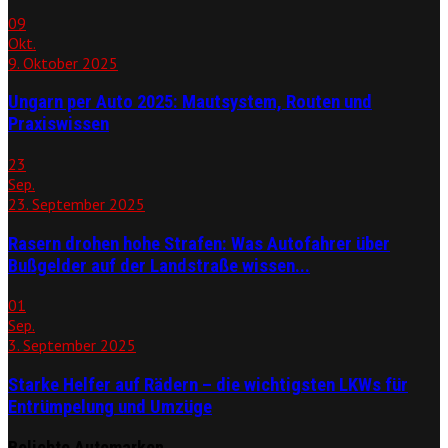
09
Okt.
9. Oktober 2025
Ungarn per Auto 2025: Mautsystem, Routen und
Praxiswissen
23
Sep.
23. September 2025
Rasern drohen hohe Strafen: Was Autofahrer über
Bußgelder auf der Landstraße wissen...
01
Sep.
3. September 2025
Starke Helfer auf Rädern – die wichtigsten LKWs für
Entrümpelung und Umzüge
Beliebte Automarken