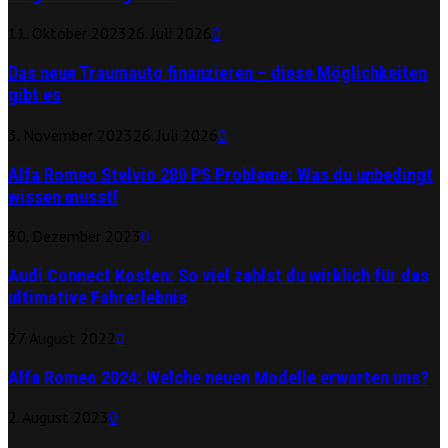
11. Oktober 2023
26. Juli 2026
0
Das neue Traumauto finanzieren – diese Möglichkeiten
gibt es
3. November 2023
26. Juli 2026
0
Alfa Romeo Stelvio 280 PS Probleme: Was du unbedingt
wissen musst!
30. Dezember 2023
0
Audi Connect Kosten: So viel zahlst du wirklich für das
ultimative Fahrerlebnis
27. August 2022
0
Alfa Romeo 2024: Welche neuen Modelle erwarten uns?
2. August 2023
0