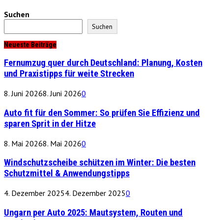
Suchen
Suchen
Neueste Beiträge
Fernumzug quer durch Deutschland: Planung, Kosten
und Praxistipps für weite Strecken
8. Juni 2026
8. Juni 2026
0
Auto fit für den Sommer: So prüfen Sie Effizienz und
sparen Sprit in der Hitze
8. Mai 2026
8. Mai 2026
0
Windschutzscheibe schützen im Winter: Die besten
Schutzmittel & Anwendungstipps
4. Dezember 2025
4. Dezember 2025
0
Ungarn per Auto 2025: Mautsystem, Routen und