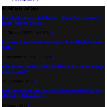
Beliebteste Beiträge
Unterhaltung beim Autofahren – diese Entertainment-
Möglichkeiten gibt es
11. Oktober 2023
26. Juli 2026
0
Das neue Traumauto finanzieren – diese Möglichkeiten
gibt es
3. November 2023
26. Juli 2026
0
Alfa Romeo Stelvio 280 PS Probleme: Was du unbedingt
wissen musst!
30. Dezember 2023
0
Audi Connect Kosten: So viel zahlst du wirklich für das
ultimative Fahrerlebnis
27. August 2022
0