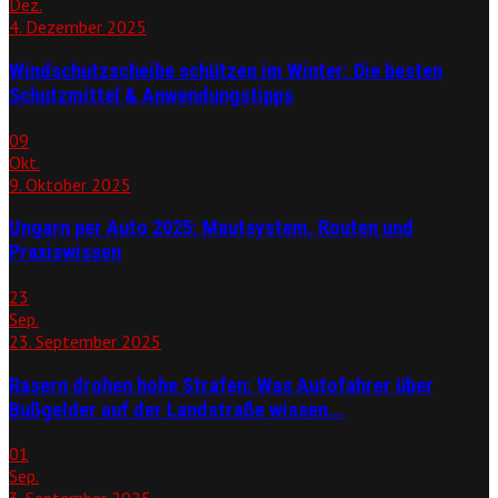
Dez.
4. Dezember 2025
Windschutzscheibe schützen im Winter: Die besten
Schutzmittel & Anwendungstipps
09
Okt.
9. Oktober 2025
Ungarn per Auto 2025: Mautsystem, Routen und
Praxiswissen
23
Sep.
23. September 2025
Rasern drohen hohe Strafen: Was Autofahrer über
Bußgelder auf der Landstraße wissen...
01
Sep.