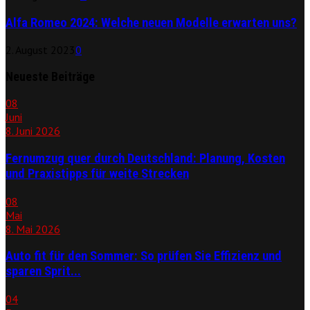
Alfa Romeo 2024: Welche neuen Modelle erwarten uns?
2. August 2023
0
Neueste Beiträge
08
Juni
8. Juni 2026
Fernumzug quer durch Deutschland: Planung, Kosten
und Praxistipps für weite Strecken
08
Mai
8. Mai 2026
Auto fit für den Sommer: So prüfen Sie Effizienz und
sparen Sprit...
04