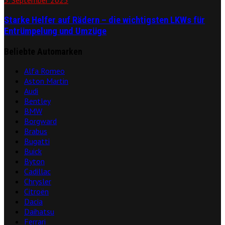
3. September 2025
Starke Helfer auf Rädern – die wichtigsten LKWs für
Entrümpelung und Umzüge
Beliebte Automarken
Alfa Romeo
Aston Martin
Audi
Bentley
BMW
Borgward
Brabus
Bugatti
Buick
Byton
Cadillac
Chrysler
Citroën
Dacia
Daihatsu
Ferrari