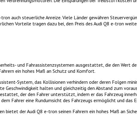
chen Verbrennungsmotoren. Die Einsparungen bei Treibstoffkosten 
e-tron auch steuerliche Anreize. Viele Länder gewähren Steuerverg
ichen Vorteile tragen dazu bei, den Preis des Audi Q8 e-tron weite
icherheits- und Fahrassistenzsystemen ausgestattet, die den Wert d
 Fahrern ein hohes Maß an Schutz und Komfort.
sistent-System, das Kollisionen verhindern oder deren Folgen mini
e Geschwindigkeit halten und gleichzeitig den Abstand zum vora
estattet, der den Fahrer unterstützt, indem er das Fahrzeug innerha
 dem Fahrer eine Rundumsicht des Fahrzeugs ermöglicht und das Ein
men bietet der Audi Q8 e-tron seinen Fahrern ein hohes Maß an Sic