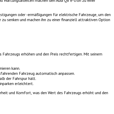
und Wartungsarbeiten machen den Audi Q8 e-tron zu einer
ünstigungen oder -ermäßigungen für elektrische Fahrzeuge, um den
r zu senken und machen ihn zu einer finanziell attraktiven Option
es Fahrzeugs erhöhen und den Preis rechtfertigen. Mit seinem
mieren kann.
usfahrenden Fahrzeug automatisch anpassen.
lb der Fahrspur hält.
parken erleichtert.
herheit und Komfort, was den Wert des Fahrzeugs erhöht und den