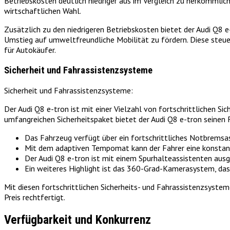
Betriebskosten deutlich niedriger aus im Vergleich zu herkömmli
wirtschaftlichen Wahl.
Zusätzlich zu den niedrigeren Betriebskosten bietet der Audi Q8 
Umstieg auf umweltfreundliche Mobilität zu fördern. Diese steuerl
für Autokäufer.
Sicherheit und Fahrassistenzsysteme
Sicherheit und Fahrassistenzsysteme:
Der Audi Q8 e-tron ist mit einer Vielzahl von fortschrittlichen S
umfangreichen Sicherheitspaket bietet der Audi Q8 e-tron seinen
Das Fahrzeug verfügt über ein fortschrittliches Notbremsas
Mit dem adaptiven Tempomat kann der Fahrer eine konstant
Der Audi Q8 e-tron ist mit einem Spurhalteassistenten ausg
Ein weiteres Highlight ist das 360-Grad-Kamerasystem, das
Mit diesen fortschrittlichen Sicherheits- und Fahrassistenzsyste
Preis rechtfertigt.
Verfügbarkeit und Konkurrenz