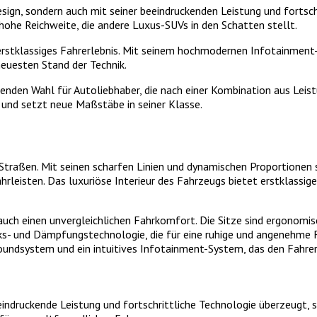
sign, sondern auch mit seiner beeindruckenden Leistung und fortsch
hohe Reichweite, die andere Luxus-SUVs in den Schatten stellt.
in erstklassiges Fahrerlebnis. Mit seinem hochmodernen Infotainme
neuesten Stand der Technik.
ckenden Wahl für Autoliebhaber, die nach einer Kombination aus Lei
s und setzt neue Maßstäbe in seiner Klasse.
 Straßen. Mit seinen scharfen Linien und dynamischen Proportionen 
rleisten. Das luxuriöse Interieur des Fahrzeugs bietet erstklassig
 auch einen unvergleichlichen Fahrkomfort. Die Sitze sind ergonom
ks- und Dämpfungstechnologie, die für eine ruhige und angenehme Fa
ndsystem und ein intuitives Infotainment-System, das den Fahrer 
eeindruckende Leistung und fortschrittliche Technologie überzeugt, 