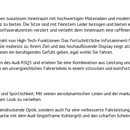
 einen luxuriösen Innenraum mit hochwertigen Materialien und mode
zu bieten. Die Sitze sind mit feinstem Leder bezogen und bieten 
onfaserakzenten verziert und verleiht dem Innenraum eine raffinie
zahl von High-Tech-Funktionen. Das fortschrittliche Infotainment-
ie mühelos zu Ihrem Ziel und das hochauflösende Display zeigt all
hnen ein beruhigendes Gefühl geben, egal wohin Sie fahren.
 des Audi RSQ5 und erleben Sie eine Kombination aus Leistung und L
n ein unvergleichliches Fahrerlebnis in einem stilvollen und komfo
nd Sportlichkeit. Mit seinen aerodynamischen Linien und der markan
en Look zu verleihen.
eindruckende Optik, sondern auch für eine verbesserte Fahrleistung
artie mit dem Audi Singleframe Kühlergrill und den scharfen Schein