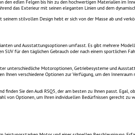
Von den edlen Felgen bis hin zu den hochwertigen Materialien im I
hrend das Exterieur mit seinen eleganten Linien und dem dynamisc
it seinem stilvollen Design hebt er sich von der Masse ab und verkö
rianten und Ausstattungsoptionen umfasst. Es gibt mehrere Modelle
rken SUV für den täglichen Gebrauch oder nach einem sportlichen F
nter unterschiedliche Motoroptionen, Getriebesysteme und Ausstat
hen Ihnen verschiedene Optionen zur Verfügung, um den Innenraum 
d finden Sie den Audi RSQ5, der am besten zu Ihnen passt. Egal, o
zahl von Optionen, um Ihren individuellen Bedürfnissen gerecht zu 
m leistungsstarken Motor und einer schnellen Beschleunigung. Erfa