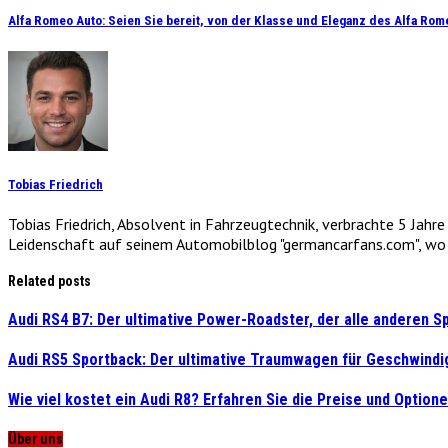
Alfa Romeo Auto: Seien Sie bereit, von der Klasse und Eleganz des Alfa Ro
Tobias Friedrich
Tobias Friedrich, Absolvent in Fahrzeugtechnik, verbrachte 5 Jahr
Leidenschaft auf seinem Automobilblog "germancarfans.com", wo e
Related posts
Audi RS4 B7: Der ultimative Power-Roadster, der alle anderen S
Audi RS5 Sportback: Der ultimative Traumwagen für Geschwindig
Wie viel kostet ein Audi R8? Erfahren Sie die Preise und Optio
Über uns