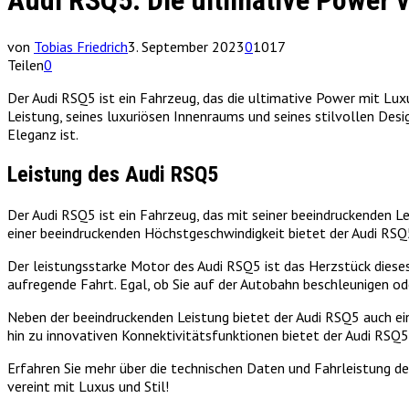
Audi RSQ5: Die ultimative Power v
von
Tobias Friedrich
3. September 2023
0
1017
Teilen
0
Der Audi RSQ5 ist ein Fahrzeug, das die ultimative Power mit Luxu
Leistung, seines luxuriösen Innenraums und seines stilvollen Des
Eleganz ist.
Leistung des Audi RSQ5
Der Audi RSQ5 ist ein Fahrzeug, das mit seiner beeindruckenden L
einer beeindruckenden Höchstgeschwindigkeit bietet der Audi RSQ5 
Der leistungsstarke Motor des Audi RSQ5 ist das Herzstück dieses
aufregende Fahrt. Egal, ob Sie auf der Autobahn beschleunigen od
Neben der beeindruckenden Leistung bietet der Audi RSQ5 auch ei
hin zu innovativen Konnektivitätsfunktionen bietet der Audi RSQ5
Erfahren Sie mehr über die technischen Daten und Fahrleistung de
vereint mit Luxus und Stil!