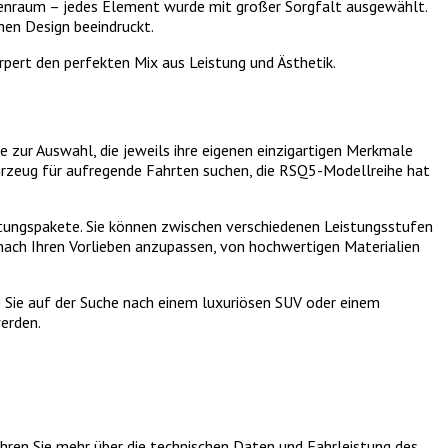
nnenraum – jedes Element wurde mit großer Sorgfalt ausgewählt.
hen Design beeindruckt.
rpert den perfekten Mix aus Leistung und Ästhetik.
 zur Auswahl, die jeweils ihre eigenen einzigartigen Merkmale
ahrzeug für aufregende Fahrten suchen, die RSQ5-Modellreihe hat
tungspakete. Sie können zwischen verschiedenen Leistungsstufen
nach Ihren Vorlieben anzupassen, von hochwertigen Materialien
b Sie auf der Suche nach einem luxuriösen SUV oder einem
werden.
hren Sie mehr über die technischen Daten und Fahrleistung des