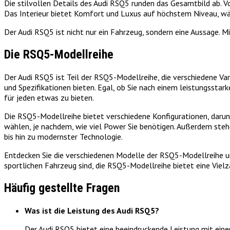
Die stilvollen Details des Audi RSQ5 runden das Gesamtbild ab. 
Das Interieur bietet Komfort und Luxus auf höchstem Niveau, wä
Der Audi RSQ5 ist nicht nur ein Fahrzeug, sondern eine Aussage. M
Die RSQ5-Modellreihe
Der Audi RSQ5 ist Teil der RSQ5-Modellreihe, die verschiedene Va
und Spezifikationen bieten. Egal, ob Sie nach einem leistungssta
für jeden etwas zu bieten.
Die RSQ5-Modellreihe bietet verschiedene Konfigurationen, daru
wählen, je nachdem, wie viel Power Sie benötigen. Außerdem ste
bis hin zu modernster Technologie.
Entdecken Sie die verschiedenen Modelle der RSQ5-Modellreihe un
sportlichen Fahrzeug sind, die RSQ5-Modellreihe bietet eine Viel
Häufig gestellte Fragen
Was ist die Leistung des Audi RSQ5?
Der Audi RSQ5 bietet eine beeindruckende Leistung mit eine