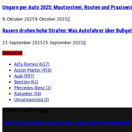
Ungarn per Auto 2025: Mautsystem, Routen und Praxiswi
9. Oktober 2025
9. Oktober 2025
0
Rasern drohen hohe Strafen: Was Autofahrer über Bußge
23. September 2025
23. September 2025
0
Kategorien
Alfa Romeo
(617)
Aston Martin
(456)
Audi
(997)
Bentley
(61)
Mercedes-Benz
(2)
Ratgeber
(36)
Uncategorized
(2)
Beliebteste Beiträge
Unterhaltung beim Autofahren – diese Entertainment-Mög