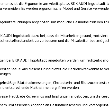
gements ist die Ergonomie am Arbeitsplatz. BKK AUDI Ingolstadt l
le zu vermeiden. Es werden ergonomische Möbel und Geräte verwen
geuntersuchungen angeboten, um mögliche Gesundheitsrisiken frühze
AUDI Ingolstadt dazu bei, dass die Mitarbeiter gesund, motiviert
herstellerstandort zu verbessern und die Mitarbeiter bestmöglic
gen bei BKK AUDI Ingolstadt angeboten werden, um frühzeitig mög
 erster Stelle. Aus diesem Grund bietet die Betriebskrankenkasse 
beugen.
elmäßige Blutdruckmessungen, Cholesterin- und Blutzuckertests 
t und entsprechende Maßnahmen ergriffen werden.
eise Hautkrebs-Screenings und Impfungen angeboten, um die Gesund
einem umfassenden Angebot an Gesundheitschecks und Vorsorgeunter