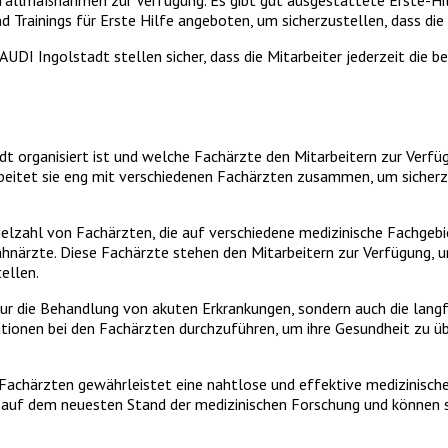
allmaßnahmen zur Verfügung. Es gibt gut ausgestattete Erste-Hilf
 Trainings für Erste Hilfe angeboten, um sicherzustellen, dass di
DI Ingolstadt stellen sicher, dass die Mitarbeiter jederzeit die 
dt organisiert ist und welche Fachärzte den Mitarbeitern zur Verfü
beitet sie eng mit verschiedenen Fachärzten zusammen, um sicherzu
elzahl von Fachärzten, die auf verschiedene medizinische Fachgebi
ahnärzte. Diese Fachärzte stehen den Mitarbeitern zur Verfügung,
ellen.
r die Behandlung von akuten Erkrankungen, sondern auch die langfr
tionen bei den Fachärzten durchzuführen, um ihre Gesundheit zu ü
achärzten gewährleistet eine nahtlose und effektive medizinische
auf dem neuesten Stand der medizinischen Forschung und können so