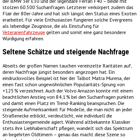
der BMW 3er E30 und der legendäre Ferrari F40 – beide mit
stolzen 60.500 Suchanfragen. Letzterer verkörpert zudem das
Flair der 80er-Jahre und hat sich längst den Status eines Exoten
erarbeitet. Für viele Enthusiasten fungieren solche Evergreens
als lebendige Zeugnisse, die als Einstufung für
Veteranenfahrzeuge
gelten und somit eine ganz besondere
Würdigung erfahren.
Seltene Schätze und steigende Nachfrage
Abseits der großen Namen tauchen vereinzelte Raritäten auf,
deren Nachfrage jüngst besonders angezogen hat. Ein
eindrucksvolles Beispiel ist hier der Talbot Matra Murena, der
einen fast schon ungewöhnlichen Popularitäts-Sprung von
+125 % verzeichnet. Auch der Volvo Amazon konnte mit einem
beachtlichen Anstieg von 84,1 % bei den Suchanfragen punkten
und damit einen Platz im Trend-Ranking beanspruchen. Die
steigende Aufmerksamkeit für Modelle, die man nicht an jeder
Straßenecke erblickt, verdeutlicht, wie individuell die
Enthusiastengemeinde agiert. Während altbekannte Klassiker
stets ihre Liebhaberschaft pflegen, wandelt sich das Spektrum
an begehrten Oldtimern – genau das macht diese Szene so