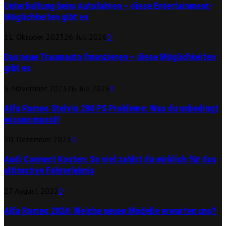
Unterhaltung beim Autofahren – diese Entertainment-
Möglichkeiten gibt es
11. Oktober 2023
26. Juli 2026
0
Das neue Traumauto finanzieren – diese Möglichkeiten
gibt es
3. November 2023
26. Juli 2026
0
Alfa Romeo Stelvio 280 PS Probleme: Was du unbedingt
wissen musst!
30. Dezember 2023
0
Audi Connect Kosten: So viel zahlst du wirklich für das
ultimative Fahrerlebnis
27. August 2022
0
Alfa Romeo 2024: Welche neuen Modelle erwarten uns?