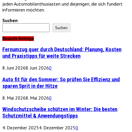
jeden Automobilenthusiasten und diejenigen, die sich fundiert
informieren möchten.
Suchen
Suchen
Neueste Beiträge
Fernumzug quer durch Deutschland: Planung, Kosten
und Praxistipps für weite Strecken
8. Juni 2026
8. Juni 2026
0
Auto fit für den Sommer: So prüfen Sie Effizienz und
sparen Sprit in der Hitze
8. Mai 2026
8. Mai 2026
0
Windschutzscheibe schützen im Winter: Die besten
Schutzmittel & Anwendungstipps
4. Dezember 2025
4. Dezember 2025
0