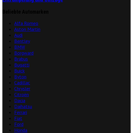
Beliebte Automarken
Alfa Romeo
Aston Martin
Audi
Bentley
BMW
Borgward
Brabus
Bugatti
Buick
Byton
Cadillac
Chrysler
Citroën
Dacia
Daihatsu
Ferrari
Fiat
Ford
Honda