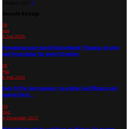
2. August 2023
0
Neueste Beiträge
08
Juni
8. Juni 2026
Fernumzug quer durch Deutschland: Planung, Kosten
und Praxistipps für weite Strecken
08
Mai
8. Mai 2026
Auto fit für den Sommer: So prüfen Sie Effizienz und
sparen Sprit...
04
Dez.
4. Dezember 2025