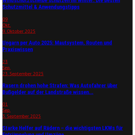
Windschutzscheibe schützen im Winter: Die besten
Schutzmittel & Anwendungstipps
09
Okt.
9. Oktober 2025
Ungarn per Auto 2025: Mautsystem, Routen und
Praxiswissen
23
Sep.
23. September 2025
Rasern drohen hohe Strafen: Was Autofahrer über
Bußgelder auf der Landstraße wissen...
01
Sep.
3. September 2025
Starke Helfer auf Rädern – die wichtigsten LKWs für
Entrümpelung und Umzüge