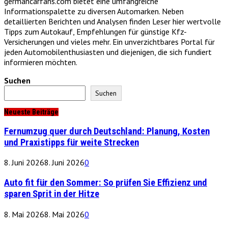
germancarfans.com bietet eine umfangreiche
Informationspalette zu diversen Automarken. Neben
detaillierten Berichten und Analysen finden Leser hier wertvolle
Tipps zum Autokauf, Empfehlungen für günstige Kfz-
Versicherungen und vieles mehr. Ein unverzichtbares Portal für
jeden Automobilenthusiasten und diejenigen, die sich fundiert
informieren möchten.
Suchen
Suchen
Neueste Beiträge
Fernumzug quer durch Deutschland: Planung, Kosten
und Praxistipps für weite Strecken
8. Juni 2026
8. Juni 2026
0
Auto fit für den Sommer: So prüfen Sie Effizienz und
sparen Sprit in der Hitze
8. Mai 2026
8. Mai 2026
0