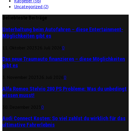
Ratgeber
(36)
Uncategorized
(2)
Beliebteste Beiträge
Unterhaltung beim Autofahren – diese Entertainment-
Möglichkeiten gibt es
11. Oktober 2023
26. Juli 2026
0
Das neue Traumauto finanzieren – diese Möglichkeiten
gibt es
3. November 2023
26. Juli 2026
0
Alfa Romeo Stelvio 280 PS Probleme: Was du unbedingt
wissen musst!
30. Dezember 2023
0
Audi Connect Kosten: So viel zahlst du wirklich für das
ultimative Fahrerlebnis