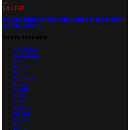
Juli
1. Juli 2025
Die Faszination von Klassikern: Warum Oldtimer immer
beliebter werden
Beliebte Automarken
Alfa Romeo
Aston Martin
Audi
Bentley
BMW
Borgward
Brabus
Bugatti
Buick
Byton
Cadillac
Chrysler
Citroën
Dacia
Daihatsu