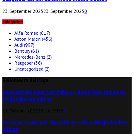
23. September 2025
23. September 2025
0
Kategorien
Alfa Romeo
(617)
Aston Martin
(456)
Audi
(997)
Bentley
(61)
Mercedes-Benz
(2)
Ratgeber
(36)
Uncategorized
(2)
Beliebteste Beiträge
Unterhaltung beim Autofahren – diese Entertainment-
Möglichkeiten gibt es
11. Oktober 2023
26. Juli 2026
0
Das neue Traumauto finanzieren – diese Möglichkeiten
gibt es