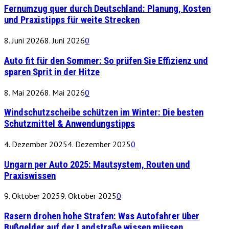
Fernumzug quer durch Deutschland: Planung, Kosten
und Praxistipps für weite Strecken
8. Juni 2026
8. Juni 2026
0
Auto fit für den Sommer: So prüfen Sie Effizienz und
sparen Sprit in der Hitze
8. Mai 2026
8. Mai 2026
0
Windschutzscheibe schützen im Winter: Die besten
Schutzmittel & Anwendungstipps
4. Dezember 2025
4. Dezember 2025
0
Ungarn per Auto 2025: Mautsystem, Routen und
Praxiswissen
9. Oktober 2025
9. Oktober 2025
0
Rasern drohen hohe Strafen: Was Autofahrer über
Bußgelder auf der Landstraße wissen müssen