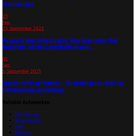
Praxiswissen
23
Sep.
23. September 2025
Rasern drohen hohe Strafen: Was Autofahrer über
Bußgelder auf der Landstraße wissen...
01
Sep.
3. September 2025
Starke Helfer auf Rädern – die wichtigsten LKWs für
Entrümpelung und Umzüge
Beliebte Automarken
Alfa Romeo
Aston Martin
Audi
Bentley