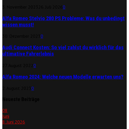
3. November 2023
26. Juli 2026
0
Alfa Romeo Stelvio 280 PS Probleme: Was du unbedingt
wissen musst!
30. Dezember 2023
0
Audi Connect Kosten: So viel zahlst du wirklich für das
ultimative Fahrerlebnis
27. August 2022
0
Alfa Romeo 2024: Welche neuen Modelle erwarten uns?
2. August 2023
0
Neueste Beiträge
08
Juni
8. Juni 2026