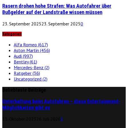
Rasern drohen hohe Strafen: Was Autofahrer über
Bußgelder auf der Landstraße wissen müssen
23. September 2025
23. September 2025
0
Kategorien
Alfa Romeo
(617)
Aston Martin
(456)
Audi
(997)
Bentley
(61)
Mercedes-Benz
(2)
Ratgeber
(36)
Uncategorized
(2)
Beliebteste Beiträge
Unterhaltung beim Autofahren – diese Entertainment-
Möglichkeiten gibt es
11. Oktober 2023
26. Juli 2026
0