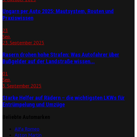
Ungarn per Auto 2025: Mautsystem, Routen und
Praxiswissen
23
Sep.
23. September 2025
Rasern drohen hohe Strafen: Was Autofahrer über
Bußgelder auf der Landstraße wissen...
01
Sep.
3. September 2025
Starke Helfer auf Rädern – die wichtigsten LKWs für
Entrümpelung und Umzüge
Beliebte Automarken
Alfa Romeo
Aston Martin