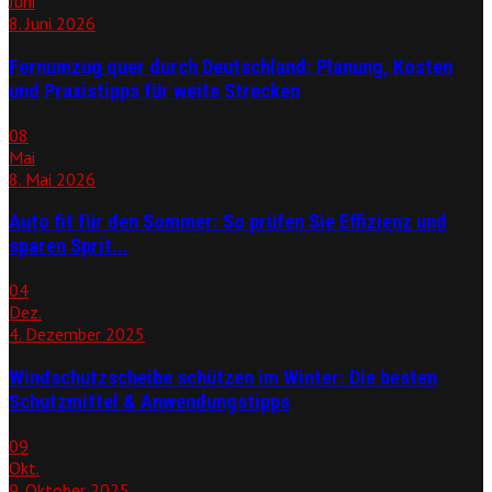
Juni
8. Juni 2026
Fernumzug quer durch Deutschland: Planung, Kosten
und Praxistipps für weite Strecken
08
Mai
8. Mai 2026
Auto fit für den Sommer: So prüfen Sie Effizienz und
sparen Sprit...
04
Dez.
4. Dezember 2025
Windschutzscheibe schützen im Winter: Die besten
Schutzmittel & Anwendungstipps
09
Okt.
9. Oktober 2025