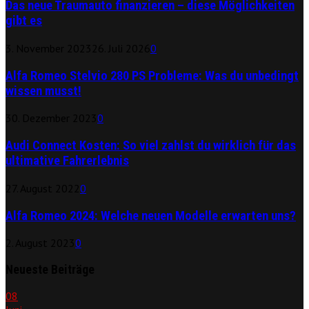
Das neue Traumauto finanzieren – diese Möglichkeiten
gibt es
3. November 2023
26. Juli 2026
0
Alfa Romeo Stelvio 280 PS Probleme: Was du unbedingt
wissen musst!
30. Dezember 2023
0
Audi Connect Kosten: So viel zahlst du wirklich für das
ultimative Fahrerlebnis
27. August 2022
0
Alfa Romeo 2024: Welche neuen Modelle erwarten uns?
2. August 2023
0
Neueste Beiträge
08