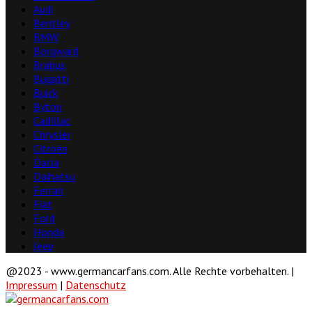
Audi
Bentley
BMW
Borgward
Brabus
Bugatti
Buick
Byton
Cadillac
Chrysler
Citroën
Dacia
Daihatsu
Ferrari
Fiat
Ford
Honda
Jeep
@2023 - www.germancarfans.com. Alle Rechte vorbehalten. |
Impressum
|
Datenschutz
Facebook
Twitter
Linkedin
Youtube