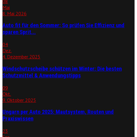
08
Mai
8. Mai 2026
Auto fit für den Sommer: So prüfen Sie Effizienz und
sparen Sprit...
04
Dez.
4. Dezember 2025
Windschutzscheibe schützen im Winter: Die besten
Schutzmittel & Anwendungstipps
09
Okt.
9. Oktober 2025
Ungarn per Auto 2025: Mautsystem, Routen und
Praxiswissen
23
Sep.