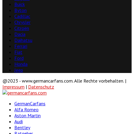
Buick
Byton
Cadillac
Chrysler
Citroën
Dacia
Daihatsu
Ferrari
Fiat
Ford
Honda
Jeep
@2023 - www.germancarfans.com. Alle Rechte vorbehalten. |
Impressum
|
Datenschutz
Facebook
Twitter
Linkedin
Youtube
GermanCarfans
Alfa Romeo
Aston Martin
Audi
Bentley
Ratgeber