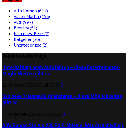
Kategorien
Alfa Romeo
(617)
Aston Martin
(456)
Audi
(997)
Bentley
(61)
Mercedes-Benz
(2)
Ratgeber
(36)
Uncategorized
(2)
Beliebteste Beiträge
Unterhaltung beim Autofahren – diese Entertainment-
Möglichkeiten gibt es
11. Oktober 2023
26. Juli 2026
0
Das neue Traumauto finanzieren – diese Möglichkeiten
gibt es
3. November 2023
26. Juli 2026
0
Alfa Romeo Stelvio 280 PS Probleme: Was du unbedingt