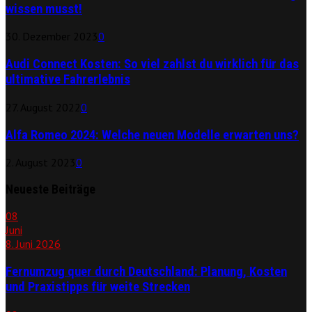
wissen musst!
30. Dezember 2023
0
Audi Connect Kosten: So viel zahlst du wirklich für das
ultimative Fahrerlebnis
27. August 2022
0
Alfa Romeo 2024: Welche neuen Modelle erwarten uns?
2. August 2023
0
Neueste Beiträge
08
Juni
8. Juni 2026
Fernumzug quer durch Deutschland: Planung, Kosten
und Praxistipps für weite Strecken