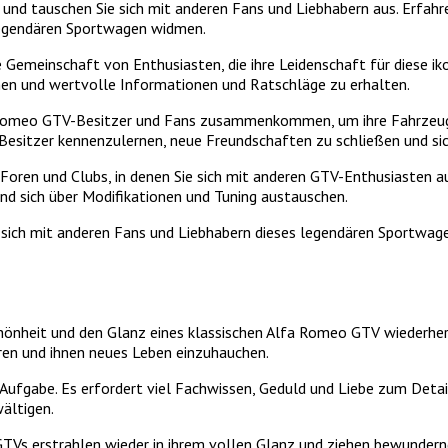
nd tauschen Sie sich mit anderen Fans und Liebhabern aus. Erfahre
 legendären Sportwagen widmen.
emeinschaft von Enthusiasten, die ihre Leidenschaft für diese ikon
chen und wertvolle Informationen und Ratschläge zu erhalten.
a Romeo GTV-Besitzer und Fans zusammenkommen, um ihre Fahrzeuge
Besitzer kennenzulernen, neue Freundschaften zu schließen und sic
 Foren und Clubs, in denen Sie sich mit anderen GTV-Enthusiasten a
nd sich über Modifikationen und Tuning austauschen.
sich mit anderen Fans und Liebhabern dieses legendären Sportwagens
Schönheit und den Glanz eines klassischen Alfa Romeo GTV wiederhe
eren und ihnen neues Leben einzuhauchen.
 Aufgabe. Es erfordert viel Fachwissen, Geduld und Liebe zum Detail
ältigen.
TVs erstrahlen wieder in ihrem vollen Glanz und ziehen bewundernde 