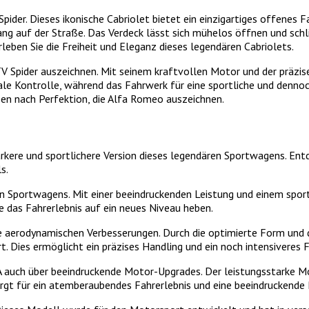
er. Dieses ikonische Cabriolet bietet ein einzigartiges offenes Fah
fang auf der Straße. Das Verdeck lässt sich mühelos öffnen und sch
leben Sie die Freiheit und Eleganz dieses legendären Cabriolets.
GTV Spider auszeichnen. Mit seinem kraftvollen Motor und der präzi
ale Kontrolle, während das Fahrwerk für eine sportliche und denno
ben nach Perfektion, die Alfa Romeo auszeichnen.
ärkere und sportlichere Version dieses legendären Sportwagens. En
s.
n Sportwagens. Mit einer beeindruckenden Leistung und einem sport
e das Fahrerlebnis auf ein neues Niveau heben.
 aerodynamischen Verbesserungen. Durch die optimierte Form und d
t. Dies ermöglicht ein präzises Handling und ein noch intensiveres F
uch über beeindruckende Motor-Upgrades. Der leistungsstarke Mot
orgt für ein atemberaubendes Fahrerlebnis und eine beeindruckende