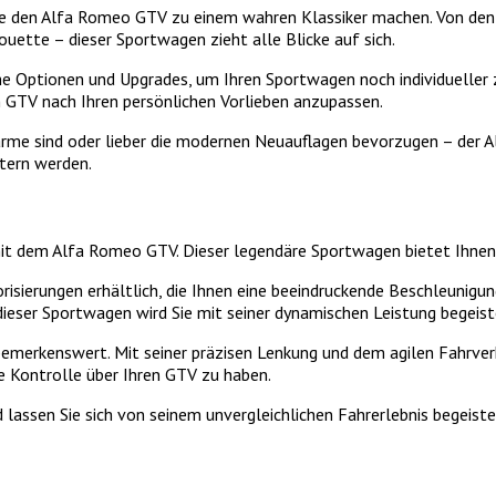
die den Alfa Romeo GTV zu einem wahren Klassiker machen. Von de
houette – dieser Sportwagen zieht alle Blicke auf sich.
e Optionen und Upgrades, um Ihren Sportwagen noch individueller 
 GTV nach Ihren persönlichen Vorlieben anzupassen.
arme sind oder lieber die modernen Neuauflagen bevorzugen – der 
tern werden.
mit dem Alfa Romeo GTV. Dieser legendäre Sportwagen bietet Ihnen ei
sierungen erhältlich, die Ihnen eine beeindruckende Beschleunigung
ieser Sportwagen wird Sie mit seiner dynamischen Leistung begeist
merkenswert. Mit seiner präzisen Lenkung und dem agilen Fahrverh
le Kontrolle über Ihren GTV zu haben.
lassen Sie sich von seinem unvergleichlichen Fahrerlebnis begeister