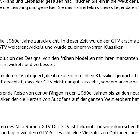
V-Fans und Liebhaber gefallen hat. Tauchen Sie ein in die Welt der
Sie die Leistung und genießen Sie das Fahrerlebnis dieses legendä
die 1960er Jahre zurückreicht. In dieser Zeit wurde der GTV erstmal
 GTV weiterentwickelt und wurde zu einem wahren Klassiker.
lution des Designs. Von den frühen Modellen mit ihren markanten 
rentwickelt und verbessert.
 den GTV integriert, die ihn zu einem echten Klassiker gemacht ha
eachtet, dass der GTV nicht nur gut aussieht, sondern auch eine 
ierende Reise von den Anfängen in den 1960er Jahren bis zu den ne
ker, der die Herzen von Autofans auf der ganzen Welt erobert hat
n des Alfa Romeo GTV. Der GTV ist bekannt für seine ikonischen Kla
uflagen wie dem GTV 6 – es gibt eine Vielzahl von Optionen, aus