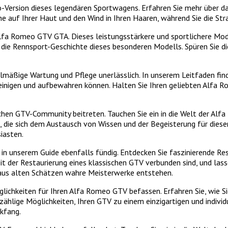
o-Version dieses legendären Sportwagens. Erfahren Sie mehr über da
nne auf Ihrer Haut und den Wind in Ihren Haaren, während Sie die S
Alfa Romeo GTV GTA. Dieses leistungsstärkere und sportlichere Mod
ie Rennsport-Geschichte dieses besonderen Modells. Spüren Sie die
mäßige Wartung und Pflege unerlässlich. In unserem Leitfaden find
g reinigen und aufbewahren können. Halten Sie Ihren geliebten Alf
chen GTV-Community beitreten. Tauchen Sie ein in die Welt der Alf
, die sich dem Austausch von Wissen und der Begeisterung für dies
iasten.
ie in unserem Guide ebenfalls fündig. Entdecken Sie faszinierende
t der Restaurierung eines klassischen GTV verbunden sind, und lasse
ie aus alten Schätzen wahre Meisterwerke entstehen.
lichkeiten für Ihren Alfa Romeo GTV befassen. Erfahren Sie, wie S
nzählige Möglichkeiten, Ihren GTV zu einem einzigartigen und indivi
kfang.