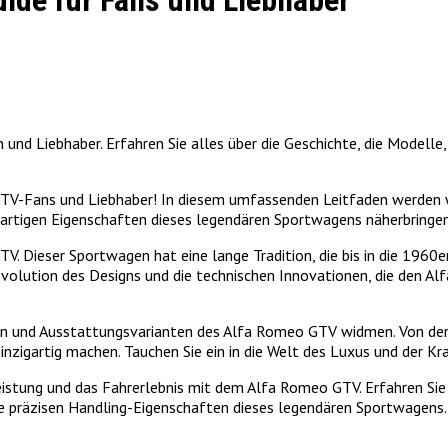
uide für Fans und Liebhaber
nd Liebhaber. Erfahren Sie alles über die Geschichte, die Modelle,
V-Fans und Liebhaber! In diesem umfassenden Leitfaden werden wir
igartigen Eigenschaften dieses legendären Sportwagens näherbringen
. Dieser Sportwagen hat eine lange Tradition, die bis in die 1960er
 Evolution des Designs und die technischen Innovationen, die den 
n und Ausstattungsvarianten des Alfa Romeo GTV widmen. Von den 
nzigartig machen. Tauchen Sie ein in die Welt des Luxus und der Kr
 Leistung und das Fahrerlebnis mit dem Alfa Romeo GTV. Erfahren Si
 präzisen Handling-Eigenschaften dieses legendären Sportwagens. E