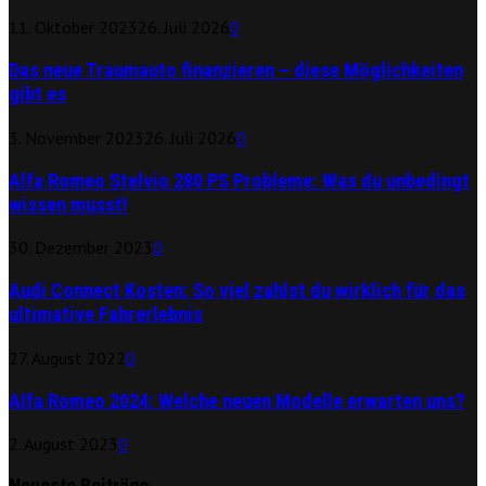
11. Oktober 2023
26. Juli 2026
0
Das neue Traumauto finanzieren – diese Möglichkeiten
gibt es
3. November 2023
26. Juli 2026
0
Alfa Romeo Stelvio 280 PS Probleme: Was du unbedingt
wissen musst!
30. Dezember 2023
0
Audi Connect Kosten: So viel zahlst du wirklich für das
ultimative Fahrerlebnis
27. August 2022
0
Alfa Romeo 2024: Welche neuen Modelle erwarten uns?
2. August 2023
0
Neueste Beiträge