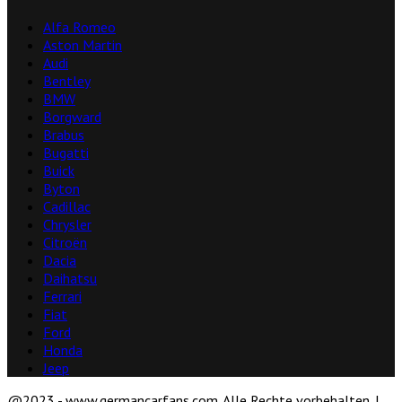
Alfa Romeo
Aston Martin
Audi
Bentley
BMW
Borgward
Brabus
Bugatti
Buick
Byton
Cadillac
Chrysler
Citroën
Dacia
Daihatsu
Ferrari
Fiat
Ford
Honda
Jeep
@2023 - www.germancarfans.com. Alle Rechte vorbehalten. |