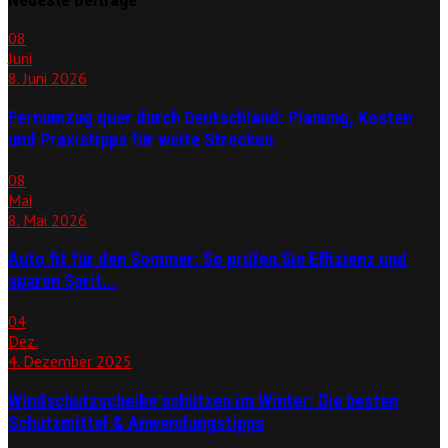
08
Juni
8. Juni 2026
Fernumzug quer durch Deutschland: Planung, Kosten
und Praxistipps für weite Strecken
08
Mai
8. Mai 2026
Auto fit für den Sommer: So prüfen Sie Effizienz und
sparen Sprit...
04
Dez.
4. Dezember 2025
Windschutzscheibe schützen im Winter: Die besten
Schutzmittel & Anwendungstipps