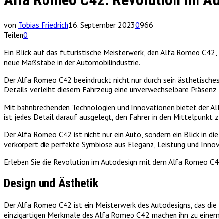
Alfa Romeo C42: Revolution im A
von
Tobias Friedrich
16. September 2023
0
966
Teilen
0
Ein Blick auf das futuristische Meisterwerk, den Alfa Romeo C42
neue Maßstäbe in der Automobilindustrie.
Der Alfa Romeo C42 beeindruckt nicht nur durch sein ästhetische
Details verleiht diesem Fahrzeug eine unverwechselbare Präsenz 
Mit bahnbrechenden Technologien und Innovationen bietet der Alfa
ist jedes Detail darauf ausgelegt, den Fahrer in den Mittelpunkt z
Der Alfa Romeo C42 ist nicht nur ein Auto, sondern ein Blick in 
verkörpert die perfekte Symbiose aus Eleganz, Leistung und Innov
Erleben Sie die Revolution im Autodesign mit dem Alfa Romeo C42
Design und Ästhetik
Der Alfa Romeo C42 ist ein Meisterwerk des Autodesigns, das die Gr
einzigartigen Merkmale des Alfa Romeo C42 machen ihn zu einem 