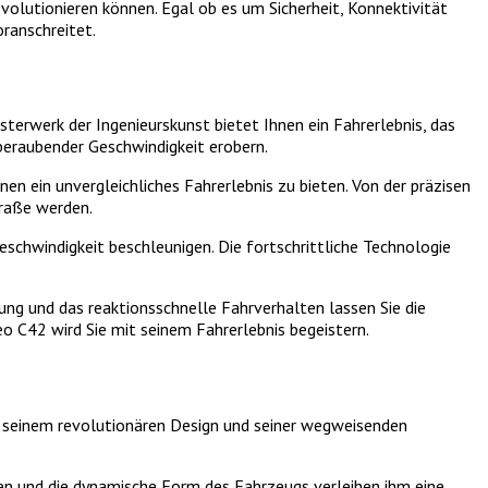
volutionieren können. Egal ob es um Sicherheit, Konnektivität
ranschreitet.
terwerk der Ingenieurskunst bietet Ihnen ein Fahrerlebnis, das
mberaubender Geschwindigkeit erobern.
n ein unvergleichliches Fahrerlebnis zu bieten. Von der präzisen
traße werden.
schwindigkeit beschleunigen. Die fortschrittliche Technologie
ung und das reaktionsschnelle Fahrverhalten lassen Sie die
eo C42 wird Sie mit seinem Fahrerlebnis begeistern.
t seinem revolutionären Design und seiner wegweisenden
nien und die dynamische Form des Fahrzeugs verleihen ihm eine