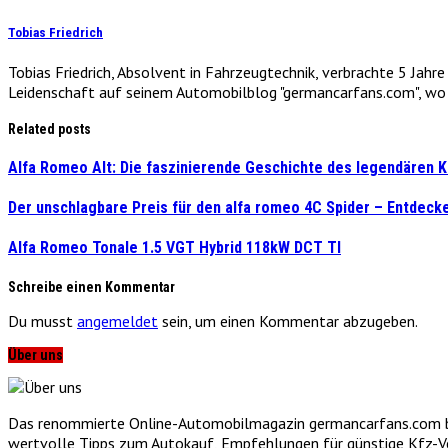
Tobias Friedrich
Tobias Friedrich, Absolvent in Fahrzeugtechnik, verbrachte 5 Jahr
Leidenschaft auf seinem Automobilblog "germancarfans.com", wo e
Related posts
Alfa Romeo Alt: Die faszinierende Geschichte des legendären K
Der unschlagbare Preis für den alfa romeo 4C Spider – Entdeck
Alfa Romeo Tonale 1.5 VGT Hybrid 118kW DCT TI
Schreibe einen Kommentar
Du musst
angemeldet
sein, um einen Kommentar abzugeben.
Über uns
Das renommierte Online-Automobilmagazin germancarfans.com biet
wertvolle Tipps zum Autokauf, Empfehlungen für günstige Kfz-Vers