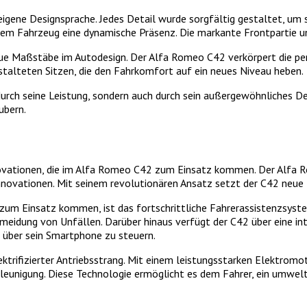
gene Designsprache. Jedes Detail wurde sorgfältig gestaltet, um s
dem Fahrzeug eine dynamische Präsenz. Die markante Frontpartie un
ue Maßstäbe im Autodesign. Der Alfa Romeo C42 verkörpert die per
stalteten Sitzen, die den Fahrkomfort auf ein neues Niveau heben.
urch seine Leistung, sondern auch durch sein außergewöhnliches De
ubern.
ovationen, die im Alfa Romeo C42 zum Einsatz kommen. Der Alfa Ro
Innovationen. Mit seinem revolutionären Ansatz setzt der C42 neue
 zum Einsatz kommen, ist das fortschrittliche Fahrerassistenzsys
rmeidung von Unfällen. Darüber hinaus verfügt der C42 über eine in
 über sein Smartphone zu steuern.
ktrifizierter Antriebsstrang. Mit einem leistungsstarken Elektrom
eunigung. Diese Technologie ermöglicht es dem Fahrer, ein umwelt