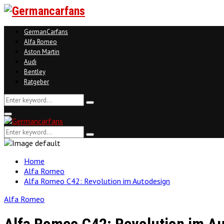
GermanCarfans
Alfa Romeo
Aston Martin
Audi
Bentley
Ratgeber
Search
Search
for:
Facebook
Twitter
Linkedin
Youtube
Primary
Menu
Search
Search
for:
Home
Alfa Romeo
Alfa Romeo C42: Revolution im Autodesign
Alfa Romeo