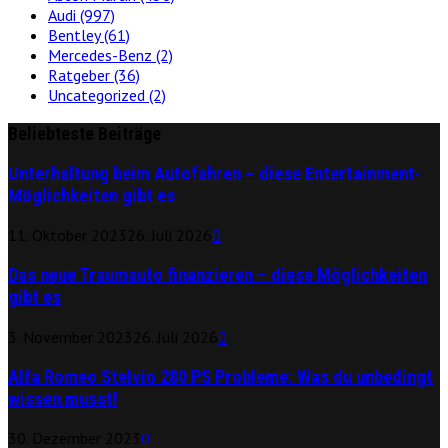
Audi
(997)
Bentley
(61)
Mercedes-Benz
(2)
Ratgeber
(36)
Uncategorized
(2)
Beliebteste Beiträge
Unterhaltung beim Autofahren – diese Entertainment-
Möglichkeiten gibt es
11. Oktober 2023
26. Juli 2026
0
Das neue Traumauto finanzieren – diese Möglichkeiten
gibt es
3. November 2023
26. Juli 2026
0
Alfa Romeo Stelvio 280 PS Probleme: Was du unbedingt
wissen musst!
30. Dezember 2023
0