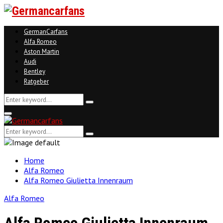
GermanCarfans
Alfa Romeo
Aston Martin
Audi
Bentley
Ratgeber
Search
Search
for:
Facebook
Twitter
Linkedin
Youtube
Primary
Menu
Search
Search
for:
Home
Alfa Romeo
Alfa Romeo Giulietta Innenraum
Alfa Romeo