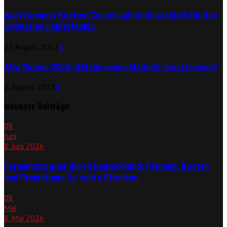
Audi Connect Kosten: So viel zahlst du wirklich für das
ultimative Fahrerlebnis
27. August 2022
0
Alfa Romeo 2024: Welche neuen Modelle erwarten uns?
2. August 2023
0
Neueste Beiträge
08
Juni
8. Juni 2026
Fernumzug quer durch Deutschland: Planung, Kosten
und Praxistipps für weite Strecken
08
Mai
8. Mai 2026