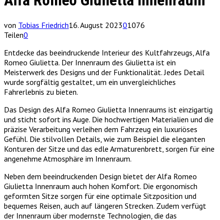
Alfa Romeo Giulietta Innenraum
von
Tobias Friedrich
16. August 2023
0
1076
Teilen
0
Entdecke das beeindruckende Interieur des Kultfahrzeugs, Alfa
Romeo Giulietta. Der Innenraum des Giulietta ist ein
Meisterwerk des Designs und der Funktionalität. Jedes Detail
wurde sorgfältig gestaltet, um ein unvergleichliches
Fahrerlebnis zu bieten.
Das Design des Alfa Romeo Giulietta Innenraums ist einzigartig
und sticht sofort ins Auge. Die hochwertigen Materialien und die
präzise Verarbeitung verleihen dem Fahrzeug ein luxuriöses
Gefühl. Die stilvollen Details, wie zum Beispiel die eleganten
Konturen der Sitze und das edle Armaturenbrett, sorgen für eine
angenehme Atmosphäre im Innenraum.
Neben dem beeindruckenden Design bietet der Alfa Romeo
Giulietta Innenraum auch hohen Komfort. Die ergonomisch
geformten Sitze sorgen für eine optimale Sitzposition und
bequemes Reisen, auch auf längeren Strecken. Zudem verfügt
der Innenraum über modernste Technologien, die das