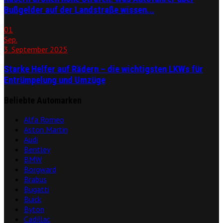
Bußgelder auf der Landstraße wissen...
01
Sep.
3. September 2025
Starke Helfer auf Rädern – die wichtigsten LKWs für
Entrümpelung und Umzüge
Beliebte Automarken
Alfa Romeo
Aston Martin
Audi
Bentley
BMW
Borgward
Brabus
Bugatti
Buick
Byton
Cadillac