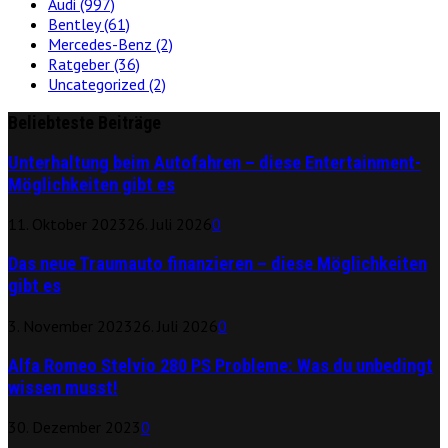
Audi
(997)
Bentley
(61)
Mercedes-Benz
(2)
Ratgeber
(36)
Uncategorized
(2)
Beliebteste Beiträge
Unterhaltung beim Autofahren – diese Entertainment-
Möglichkeiten gibt es
11. Oktober 2023
26. Juli 2026
0
Das neue Traumauto finanzieren – diese Möglichkeiten
gibt es
3. November 2023
26. Juli 2026
0
Alfa Romeo Stelvio 280 PS Probleme: Was du unbedingt
wissen musst!
30. Dezember 2023
0