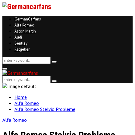
GermanCarfans
Alfa Romeo
Aston Martin
Audi
Bentley
Ratgeber
Search
Search
for:
Facebook
Twitter
Linkedin
Youtube
Primary
Menu
Search
Search
for:
Home
Alfa Romeo
Alfa Romeo Stelvio Probleme
Alfa Romeo