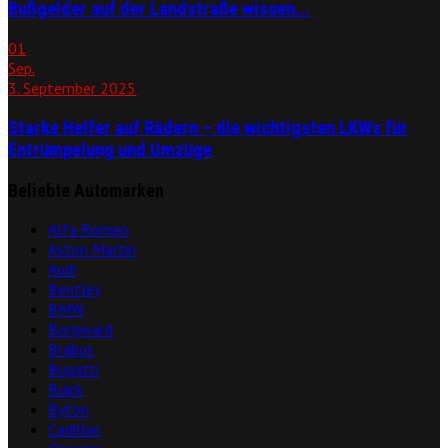
Bußgelder auf der Landstraße wissen...
01
Sep.
3. September 2025
Starke Helfer auf Rädern – die wichtigsten LKWs für
Entrümpelung und Umzüge
Beliebte Automarken
Alfa Romeo
Aston Martin
Audi
Bentley
BMW
Borgward
Brabus
Bugatti
Buick
Byton
Cadillac