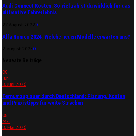
Audi Connect Kosten: So viel zahlst du wirklich für das
ultimative Fahrerlebnis
27. August 2022
0
Alfa Romeo 2024: Welche neuen Modelle erwarten uns?
2. August 2023
0
Neueste Beiträge
08
Juni
8. Juni 2026
Fernumzug quer durch Deutschland: Planung, Kosten
und Praxistipps für weite Strecken
08
Mai
8. Mai 2026