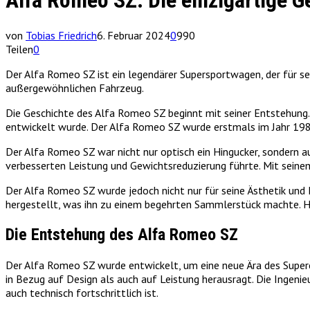
Alfa Romeo SZ: Die einzigartige 
von
Tobias Friedrich
6. Februar 2024
0
990
Teilen
0
Der Alfa Romeo SZ ist ein legendärer Supersportwagen, der für sein
außergewöhnlichen Fahrzeug.
Die Geschichte des Alfa Romeo SZ beginnt mit seiner Entstehung
entwickelt wurde. Der Alfa Romeo SZ wurde erstmals im Jahr 1989
Der Alfa Romeo SZ war nicht nur optisch ein Hingucker, sondern au
verbesserten Leistung und Gewichtsreduzierung führte. Mit sein
Der Alfa Romeo SZ wurde jedoch nicht nur für seine Ästhetik und
hergestellt, was ihn zu einem begehrten Sammlerstück machte. H
Die Entstehung des Alfa Romeo SZ
Der Alfa Romeo SZ wurde entwickelt, um eine neue Ära des Superc
in Bezug auf Design als auch auf Leistung herausragt. Die Ingen
auch technisch fortschrittlich ist.