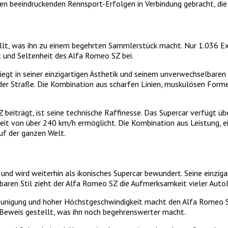
en beeindruckenden Rennsport-Erfolgen in Verbindung gebracht, die
tellt, was ihn zu einem begehrten Sammlerstück macht. Nur 1.036 
t und Seltenheit des Alfa Romeo SZ bei.
liegt in seiner einzigartigen Ästhetik und seinem unverwechselbare
er Straße. Die Kombination aus scharfen Linien, muskulösen Forme
 beiträgt, ist seine technische Raffinesse. Das Supercar verfügt üb
it von über 240 km/h ermöglicht. Die Kombination aus Leistung, ei
f der ganzen Welt.
 wird weiterhin als ikonisches Supercar bewundert. Seine einzigar
en Stil zieht der Alfa Romeo SZ die Aufmerksamkeit vieler Autoli
eunigung und hoher Höchstgeschwindigkeit macht den Alfa Romeo S
r Beweis gestellt, was ihn noch begehrenswerter macht.