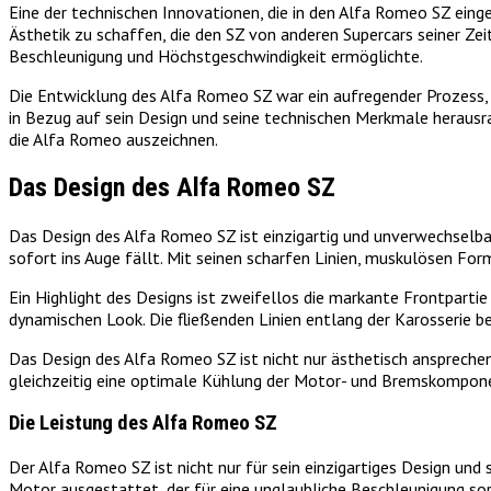
Eine der technischen Innovationen, die in den Alfa Romeo SZ einge
Ästhetik zu schaffen, die den SZ von anderen Supercars seiner Z
Beschleunigung und Höchstgeschwindigkeit ermöglichte.
Die Entwicklung des Alfa Romeo SZ war ein aufregender Prozess, de
in Bezug auf sein Design und seine technischen Merkmale herausra
die Alfa Romeo auszeichnen.
Das Design des Alfa Romeo SZ
Das Design des Alfa Romeo SZ ist einzigartig und unverwechselbar
sofort ins Auge fällt. Mit seinen scharfen Linien, muskulösen F
Ein Highlight des Designs ist zweifellos die markante Frontparti
dynamischen Look. Die fließenden Linien entlang der Karosserie be
Das Design des Alfa Romeo SZ ist nicht nur ästhetisch ansprechen
gleichzeitig eine optimale Kühlung der Motor- und Bremskomponent
Die Leistung des Alfa Romeo SZ
Der Alfa Romeo SZ ist nicht nur für sein einzigartiges Design und
Motor ausgestattet, der für eine unglaubliche Beschleunigung sor