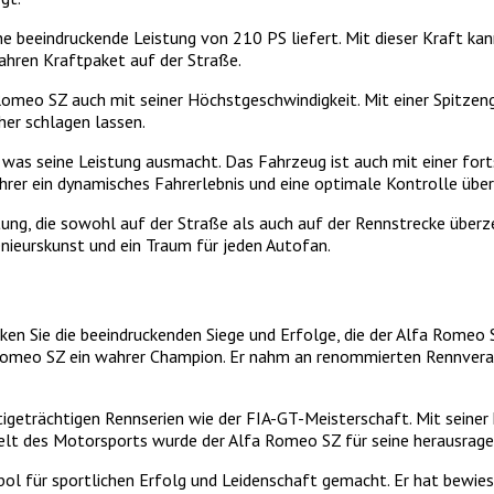
e beeindruckende Leistung von 210 PS liefert. Mit dieser Kraft ka
hren Kraftpaket auf der Straße.
Romeo SZ auch mit seiner Höchstgeschwindigkeit. Mit einer Spitze
her schlagen lassen.
 was seine Leistung ausmacht. Das Fahrzeug ist auch mit einer fort
hrer ein dynamisches Fahrerlebnis und eine optimale Kontrolle übe
tung, die sowohl auf der Straße als auch auf der Rennstrecke überz
nieurskunst und ein Traum für jeden Autofan.
en Sie die beeindruckenden Siege und Erfolge, die der Alfa Romeo S
omeo SZ ein wahrer Champion. Er nahm an renommierten Rennveranst
igeträchtigen Rennserien wie der FIA-GT-Meisterschaft. Mit seine
Welt des Motorsports wurde der Alfa Romeo SZ für seine herausragen
 für sportlichen Erfolg und Leidenschaft gemacht. Er hat bewiesen