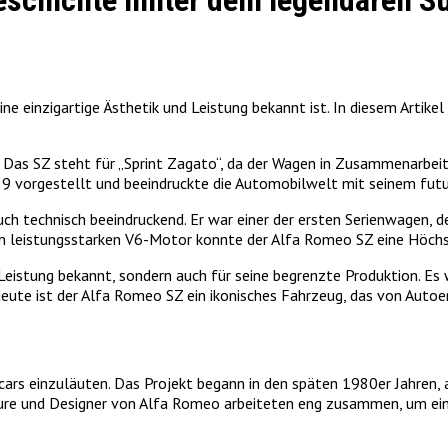
Geschichte hinter dem legendären S
e einzigartige Ästhetik und Leistung bekannt ist. In diesem Artikel
. Das SZ steht für „Sprint Zagato“, da der Wagen in Zusammenarbe
 vorgestellt und beeindruckte die Automobilwelt mit seinem futuri
ch technisch beeindruckend. Er war einer der ersten Serienwagen, d
em leistungsstarken V6-Motor konnte der Alfa Romeo SZ eine Höchs
 Leistung bekannt, sondern auch für seine begrenzte Produktion. E
eute ist der Alfa Romeo SZ ein ikonisches Fahrzeug, das von Autoe
ars einzuläuten. Das Projekt begann in den späten 1980er Jahren, 
ieure und Designer von Alfa Romeo arbeiteten eng zusammen, um ei