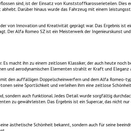
flossen sind, ist der Einsatz von Kunststoffkarosserieteilen. Dies 
eit abhebt. Darüber hinaus wurde das Fahrzeug mit einem leistungs
r von Innovation und Kreativität geprägt war. Das Ergebnis ist ein
gt. Der Alfa Romeo SZ ist ein Meisterwerk der Ingenieurskunst und
. Es macht ihn zu einem zeitlosen Klassiker, der auch heute noch b
ormen und aerodynamischen Elementen strahlt er Kraft und Eleganz 
e mit den auffälligen Doppelscheinwerfern und dem Alfa Romeo-typi
tonen seine Sportlichkeit und verleihen ihm eine zeitlose Schönheit
d, sondern auch funktional. Jedes Detail wurde sorgfältig durchda
en zu gewährleisten. Das Ergebnis ist ein Supercar, das nicht nur 
 seine ästhetische Schönheit bekannt, sondern auch für seine beeind
gt.