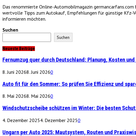
Das renommierte Online-Automobilmagazin germancarfans.com biet
wertvolle Tipps zum Autokauf, Empfehlungen für günstige Kfz-Vers
informieren möchten.
Suchen
Suchen
Neueste Beiträge
Fernumzug quer durch Deutschland: Planung, Kosten und 
8. Juni 2026
8. Juni 2026
0
Auto fit für den Sommer: So prüfen Sie Effizienz und spare
8. Mai 2026
8. Mai 2026
0
Windschutzscheibe schützen im Winter: Die besten Schu
4. Dezember 2025
4. Dezember 2025
0
Ungarn per Auto 2025: Mautsystem, Routen und Praxiswi